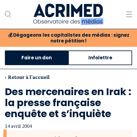
💰
Dégageons les capitalistes des médias : signez
notre pétition !
Notre association
Faire un don
Infolettre
Notre critique des médias
Nos propositions
‹ Retour à l'accueil
Des mercenaires en Irak :
Notre revue
la presse française
Boutique
enquête et s’inquiète
14 avril 2004