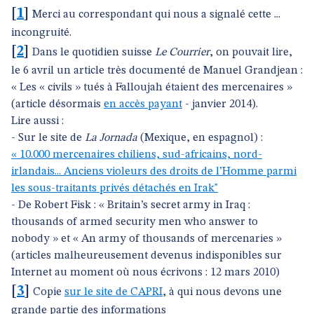
[
1
]
Merci au correspondant qui nous a signalé cette ...
incongruité.
[
2
]
Dans le quotidien suisse
Le Courrier
, on pouvait lire,
le 6 avril un article très documenté de Manuel Grandjean :
« Les « civils » tués à Falloujah étaient des mercenaires »
(article désormais
en accès payant
- janvier 2014).
Lire aussi :
- Sur le site de
La Jornada
(Mexique, en espagnol) :
« 10.000 mercenaires chiliens, sud-africains, nord-
irlandais... Anciens violeurs des droits de l’Homme parmi
les sous-traitants privés détachés en Irak"
- De Robert Fisk : « Britain’s secret army in Iraq :
thousands of armed security men who answer to
nobody » et « An army of thousands of mercenaries »
(articles malheureusement devenus indisponibles sur
Internet au moment où nous écrivons : 12 mars 2010)
[
3
]
Copie
sur le site de CAPRI
, à qui nous devons une
grande partie des informations