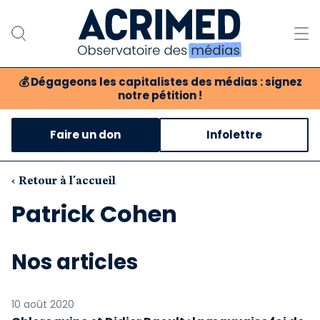
💰
Dégageons les capitalistes des médias : signez
notre pétition !
Notre association
Faire un don
Infolettre
Notre critique des médias
Nos propositions
‹ Retour à l'accueil
Patrick Cohen
Notre revue
Boutique
Nos articles
10 août 2020