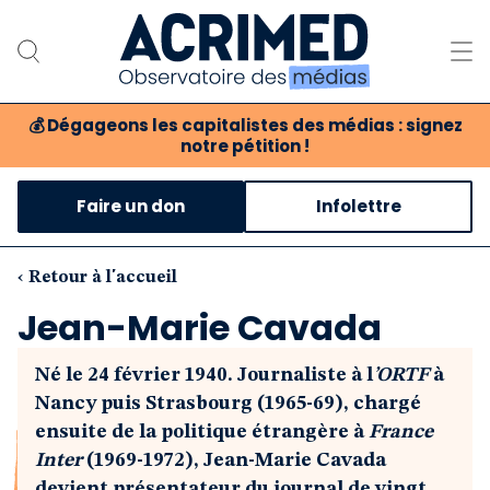
💰
Dégageons les capitalistes des médias : signez
notre pétition !
Notre association
Faire un don
Infolettre
Notre critique des médias
Nos propositions
‹ Retour à l'accueil
Jean-Marie Cavada
Notre revue
Né le 24 février 1940. Journaliste à l
’ORTF
à
Boutique
Nancy puis Strasbourg (1965-69), chargé
ensuite de la politique étrangère à
France
Inter
(1969-1972), Jean-Marie Cavada
devient présentateur du journal de vingt