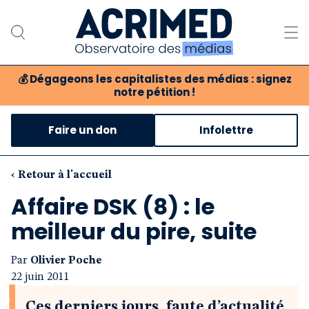
💰
Dégageons les capitalistes des médias : signez
notre pétition !
Notre association
Faire un don
Infolettre
Notre critique des médias
Nos propositions
‹ Retour à l'accueil
Affaire DSK (8) : le
Notre revue
meilleur du pire, suite
Boutique
Par
Olivier Poche
22 juin 2011
Ces derniers jours, faute d’actualité