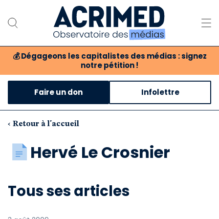
💰
Dégageons les capitalistes des médias : signez
notre pétition !
Notre association
Faire un don
Infolettre
Notre critique des médias
Nos propositions
‹ Retour à l'accueil
Notre revue
Hervé Le Crosnier
Boutique
Tous ses articles