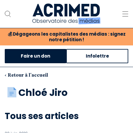
💰
Dégageons les capitalistes des médias : signez
notre pétition !
Notre association
Faire un don
Infolettre
Notre critique des médias
Nos propositions
‹ Retour à l'accueil
Notre revue
Chloé Jiro
Boutique
Tous ses articles