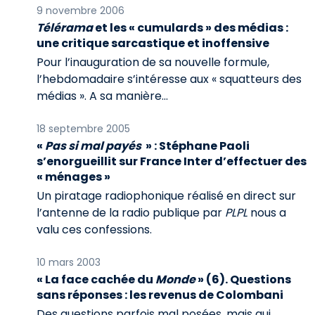
9 novembre 2006
Télérama
et les « cumulards » des médias :
une critique sarcastique et inoffensive
Pour l’inauguration de sa nouvelle formule,
l’hebdomadaire s’intéresse aux « squatteurs des
médias ». A sa manière...
18 septembre 2005
«
Pas si mal payés
» : Stéphane Paoli
s’enorgueillit sur France Inter d’effectuer des
« ménages »
Un piratage radiophonique réalisé en direct sur
l’antenne de la radio publique par
PLPL
nous a
valu ces confessions.
10 mars 2003
« La face cachée du
Monde
» (6). Questions
sans réponses : les revenus de Colombani
Des questions parfois mal posées, mais qui