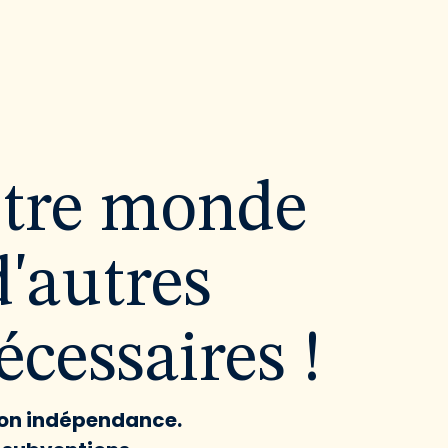
utre monde
d'autres
cessaires !
 son indépendance.