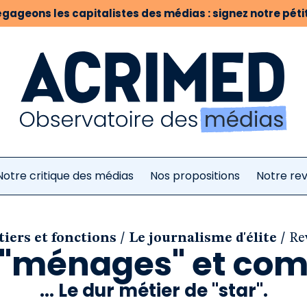
gageons les capitalistes des médias : signez notre pétit
Notre critique des médias
Nos propositions
Notre re
/
/
iers et fonctions
Le journalisme d'élite
Re
 "ménages" et co
... Le dur métier de "star".