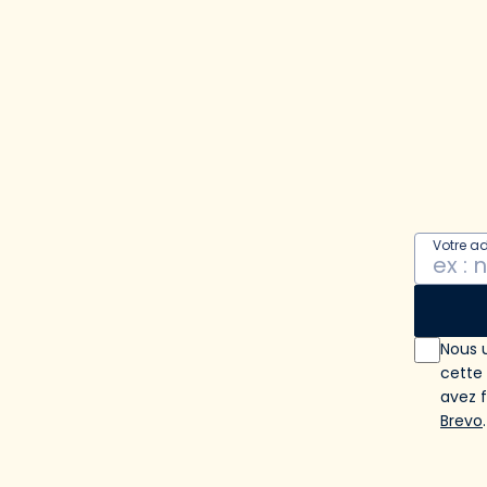
Votre a
Nous u
cette
avez 
Brevo
.