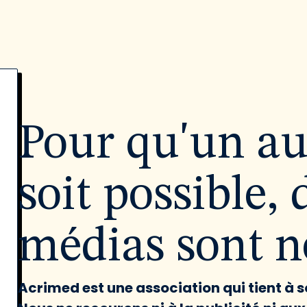
Pour qu'un a
soit possible, 
médias sont né
Acrimed est une association qui tient à