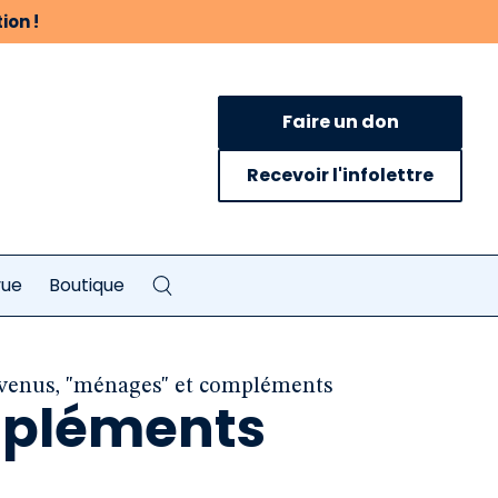
ion !
Faire un don
Recevoir l'infolettre
vue
Boutique
venus, "ménages" et compléments
mpléments