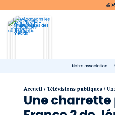
💰
Dé
Notre association
/
/
Accueil
Télévisions publiques
Une
Une charrette 
France 2 de J