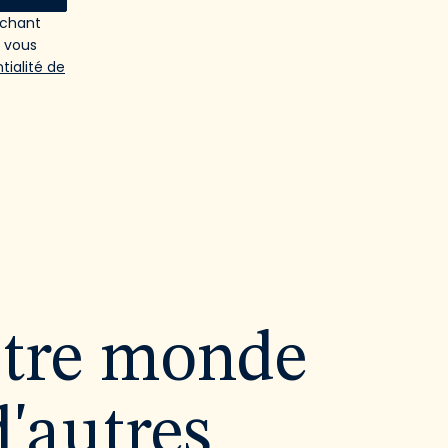
ochant
e vous
tialité de
utre monde
d'autres