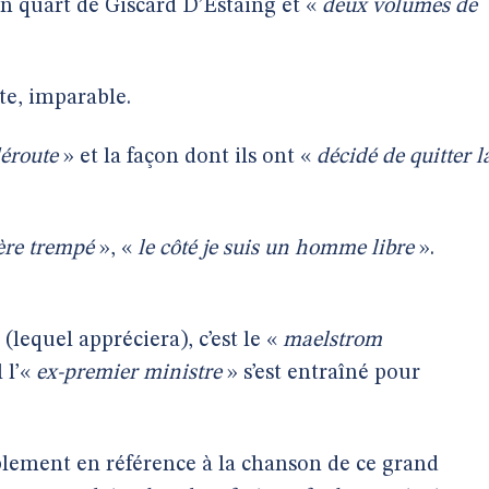
 un quart de Giscard D’Estaing et «
deux volumes de
te, imparable.
éroute
» et la façon dont ils ont «
décidé de quitter l
ère trempé
», «
le côté je suis un homme libre
».
 (lequel appréciera), c’est le «
maelstrom
 l’«
ex-premier ministre
» s’est entraîné pour
lement en référence à la chanson de ce grand