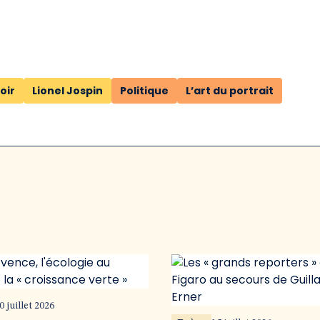
oir
Lionel Jospin
Politique
L’art du portrait
0 juillet 2026