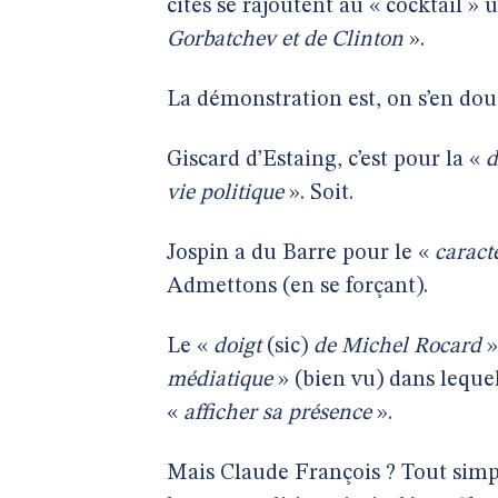
cités se rajoutent au « cocktail »
Gorbatchev et de Clinton
».
La démonstration est, on s’en dou
Giscard d’Estaing, c’est pour la «
d
vie politique
». Soit.
Jospin a du Barre pour le «
caract
Admettons (en se forçant).
Le «
doigt
(sic)
de Michel Rocard
»
médiatique
» (bien vu) dans lequel
«
afficher sa présence
».
Mais Claude François ? Tout simp