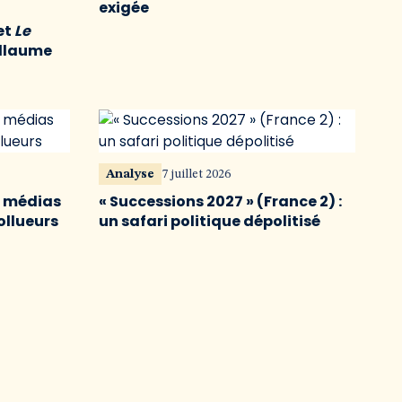
exigée
et
Le
illaume
Analyse
7 juillet 2026
s médias
« Successions 2027 » (France 2) :
ollueurs
un safari politique dépolitisé