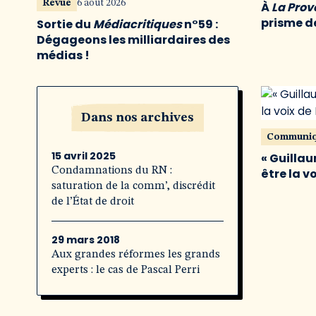
Revue
6 août 2026
À
La Pro
prisme de
Sortie du
Médiacritiques
n°59 :
Dégageons les milliardaires des
médias !
Dans nos archives
Communi
15 avril 2025
« Guillau
Condamnations du RN :
être la v
saturation de la comm’, discrédit
de l’État de droit
29 mars 2018
Aux grandes réformes les grands
experts : le cas de Pascal Perri