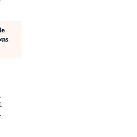
le
ous
.
l
.