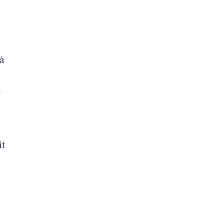
 à
u
it