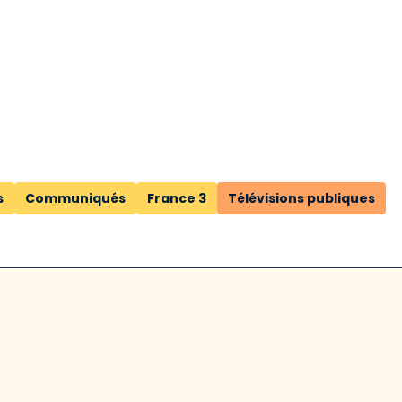
s
Communiqués
France 3
Télévisions publiques