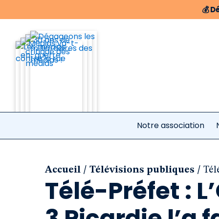
💰
Dé
Notre association
/
/
Accueil
Télévisions publiques
Tél
Télé-Préfet : L
3 Picardie l’a 