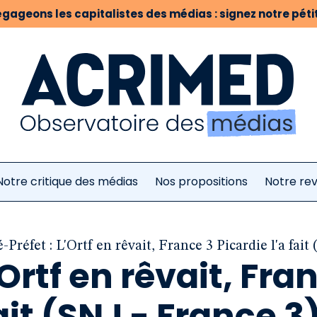
gageons les capitalistes des médias : signez notre pétit
Notre critique des médias
Nos propositions
Notre re
é-Préfet : L'Ortf en rêvait, France 3 Picardie l'a fait
’Ortf en rêvait, Fra
fait (SNJ - France 3