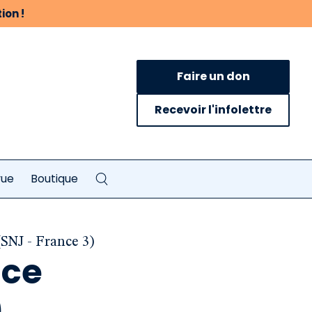
ion !
Faire un don
Recevoir l'infolettre
vue
Boutique
 (SNJ - France 3)
nce
)