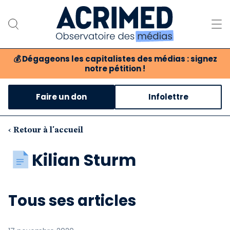
💰
Dégageons les capitalistes des médias : signez
notre pétition !
Notre association
Faire un don
Infolettre
Notre critique des médias
Nos propositions
‹ Retour à l'accueil
Notre revue
Kilian Sturm
Boutique
Tous ses articles