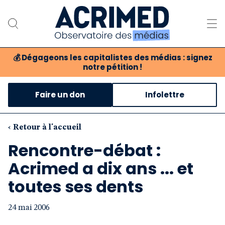
💰
Dégageons les capitalistes des médias : signez
notre pétition !
Notre association
Faire un don
Infolettre
Notre critique des médias
Nos propositions
‹ Retour à l'accueil
Rencontre-débat :
Notre revue
Acrimed a dix ans ... et
Boutique
toutes ses dents
24 mai 2006