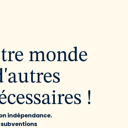
utre monde
d'autres
cessaires !
 son indépendance.
x subventions