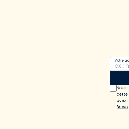
Votre a
Nous u
cette
avez 
Brevo
.