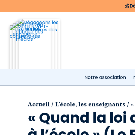
💰
Dé
Notre association
/
/
Accueil
L'école, les enseignants
«
« Quand la lo
à l’école » (L