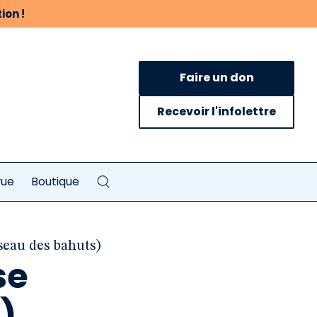
ion !
Faire un don
Recevoir l'infolettre
vue
Boutique
seau des bahuts)
se
)