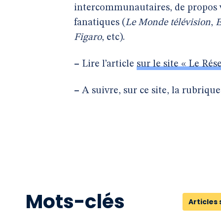
intercommunautaires, de propos v
fanatiques (
Le Monde télévision
,
E
Figaro
, etc).
–
Lire l’article
sur le site « Le Ré
–
A suivre, sur ce site, la rubriqu
Mots-clés
Articles 