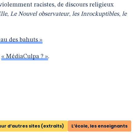
iolemment racistes, de discours religieux
lle
,
Le Nouvel observateur
,
les Inrockuptibles
,
le
seau des bahuts »
e
« MédiaCulpa ? »
.
sur d’autres sites (extraits)
L’école, les enseignants