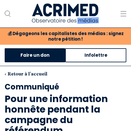
💰
Dégageons les capitalistes des médias : signez
notre pétition !
Notre association
Faire un don
Infolettre
Notre critique des médias
Nos propositions
‹ Retour à l'accueil
Communiqué
Notre revue
Pour une information
Boutique
honnête pendant la
campagne du
référendum