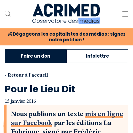
💰
Dégageons les capitalistes des médias : signez
notre pétition !
Notre association
Faire un don
Infolettre
Notre critique des médias
Nos propositions
‹ Retour à l'accueil
Pour le Lieu Dit
Notre revue
15 janvier 2016
Boutique
Nous publions un texte
mis en ligne
sur Facebook
par les éditions La
Fabrique, signé par Frédéric