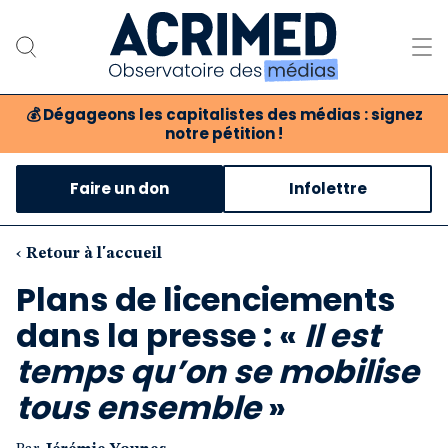
💰
Dégageons les capitalistes des médias : signez
notre pétition !
Notre association
Faire un don
Infolettre
Notre critique des médias
Nos propositions
‹ Retour à l'accueil
Plans de licenciements
Notre revue
dans la presse : «
Il est
Boutique
temps qu’on se mobilise
tous ensemble
»