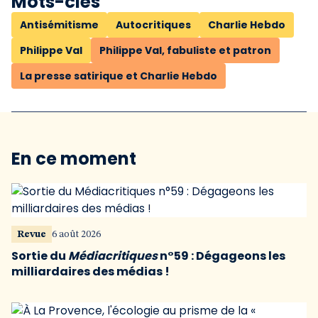
Mots-clés
Antisémitisme
Autocritiques
Charlie Hebdo
Philippe Val
Philippe Val, fabuliste et patron
La presse satirique et Charlie Hebdo
En ce moment
Revue
6 août 2026
Sortie du
Médiacritiques
n°59 : Dégageons les
milliardaires des médias !