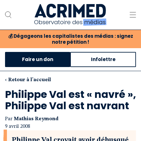
💰
Dégageons les capitalistes des médias : signez
notre pétition !
Notre association
Faire un don
Infolettre
Notre critique des médias
Nos propositions
‹ Retour à l'accueil
Philippe Val est « navré »,
Notre revue
Philippe Val est navrant
Boutique
Par
Mathias Reymond
9 avril 2008
Philippe Val croyait avoir débusqué,