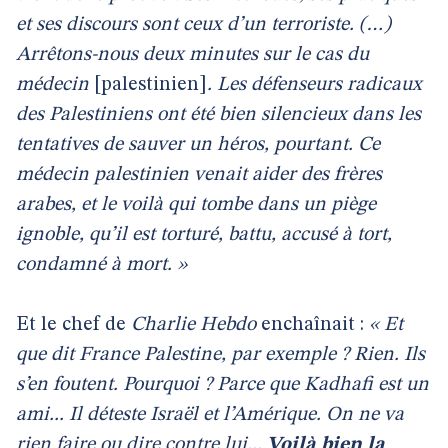
et ses discours sont ceux d’un terroriste. (…)
Arrêtons-nous deux minutes sur le cas du
médecin
[palestinien]
. Les défenseurs radicaux
des Palestiniens ont été bien silencieux dans les
tentatives de sauver un héros, pourtant. Ce
médecin palestinien venait aider des frères
arabes, et le voilà qui tombe dans un piège
ignoble, qu’il est torturé, battu, accusé à tort,
condamné à mort. »
Et le chef de
Charlie Hebdo
enchaînait :
« Et
que dit France Palestine, par exemple ? Rien. Ils
s’en foutent. Pourquoi ? Parce que Kadhafi est un
ami... Il déteste Israël et l’Amérique. On ne va
rien faire ou dire contre lui...
Voilà bien la