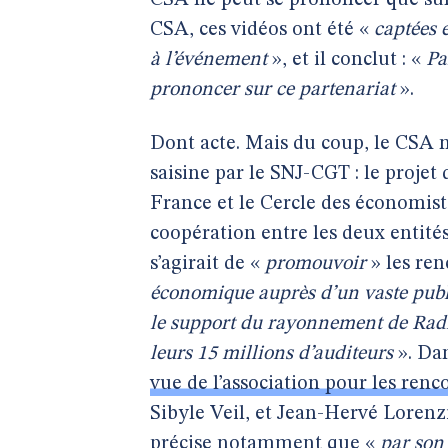
CSA ne peut se prononcer que sur 
CSA, ces vidéos ont été «
captées 
à l’événement
», et il conclut : «
Pa
prononcer sur ce partenariat
».
Dont acte. Mais du coup, le CSA ne 
saisine par le SNJ-CGT : le projet
France et le Cercle des économist
coopération entre les deux entités
s’agirait de «
promouvoir
» les ren
économique auprès d’un vaste publ
le support du rayonnement de Radi
leurs 15 millions d’auditeurs
». Da
vue de l’association pour les re
Sibyle Veil, et Jean-Hervé Lorenzi
précise notamment que «
par son