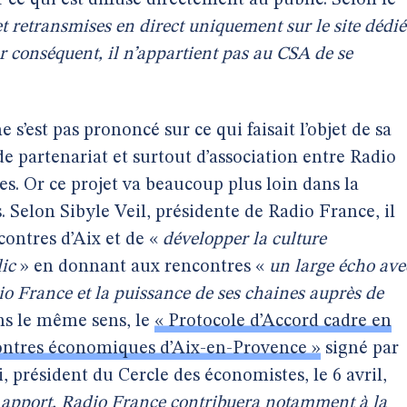
ce qui est diffusé directement au public. Selon le
et retransmises en direct uniquement sur le site dédié
r conséquent, il n’appartient pas au CSA de se
s’est pas prononcé sur ce qui faisait l’objet de sa
 de partenariat et surtout d’association entre Radio
es. Or ce projet va beaucoup plus loin dans la
. Selon Sibyle Veil, présidente de Radio France, il
contres d’Aix et de «
développer la culture
ic
» en donnant aux rencontres «
un large écho ave
o France et la puissance de ses chaines auprès de
ns le même sens, le
« Protocole d’Accord cadre en
ncontres économiques d’Aix-en-Provence »
signé par
, président du Cercle des économistes, le 6 avril,
 apport, Radio France contribuera notamment à la