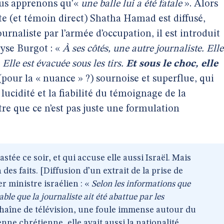
ous apprenons qu’«
une balle lui a été fatale
». Alors
te (et témoin direct) Shatha Hamad est diffusé,
journaliste par l’armée d’occupation, il est introduit
yse Burgot : «
À ses côtés, une autre journaliste. Elle
Elle est évacuée sous les tirs.
Et sous le choc, elle
pour la « nuance » ?) sournoise et superflue, qui
ucidité et la fiabilité du témoignage de la
tre que ce n’est pas juste une formulation
stée ce soir, et qui accuse elle aussi Israël. Mais
des faits. [Diffusion d’un extrait de la prise de
r ministre israélien : «
Selon les informations que
ble que la journaliste ait été abattue par les
 chaîne de télévision, une foule immense autour du
enne chrétienne, elle avait aussi la nationalité