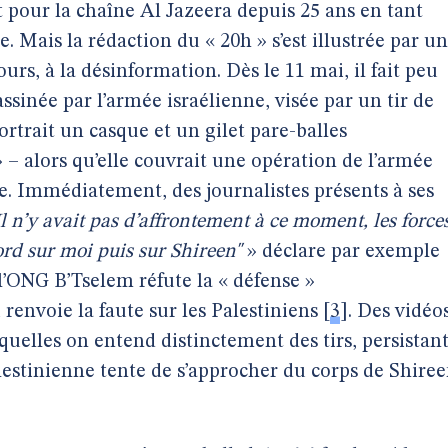
t pour la chaîne Al Jazeera depuis 25 ans en tant
 Mais la rédaction du « 20h » s’est illustrée par un
 jours, à la désinformation. Dès le 11 mai, il fait peu
ssinée par l’armée israélienne, visée par un tir de
portrait un casque et un gilet pare-balles
 – alors qu’elle couvrait une opération de l’armée
e. Immédiatement, des journalistes présents à ses
Il n’y avait pas d’affrontement à ce moment, les force
bord sur moi puis sur Shireen"
» déclare par exemple
l’ONG B’Tselem réfute la « défense »
renvoie la faute sur les Palestiniens
[
3
]
. Des vidéo
quelles on entend distinctement des tirs, persistan
estinienne tente de s’approcher du corps de Shire