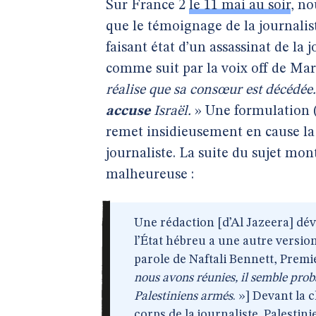
Sur France 2
le 11 mai au soir
, n
que le témoignage de la journalis
faisant état d’un assassinat de la 
comme suit par la voix off de Mar
réalise que sa consœur est décédée. 
accuse
Israël.
» Une formulation (
remet insidieusement en cause la l
journaliste. La suite du sujet mon
malheureuse :
Une rédaction [d’Al Jazeera] déva
l’État hébreu a une autre version 
parole de Naftali Bennett, Premie
nous avons réunies, il semble proba
Palestiniens armés
. »] Devant la
corps de la journaliste. Palestini