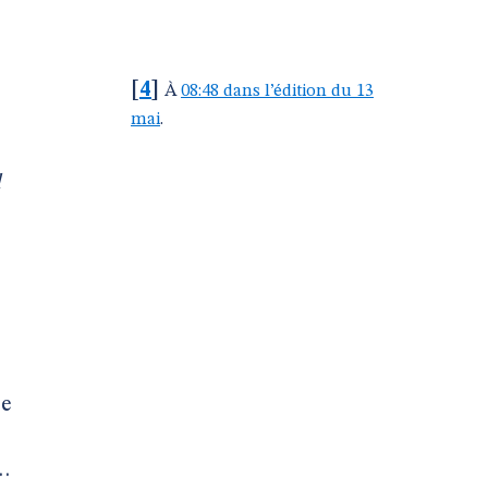
[
4
]
À
08:48 dans l’édition du 13
mai
.
d
ge
s…