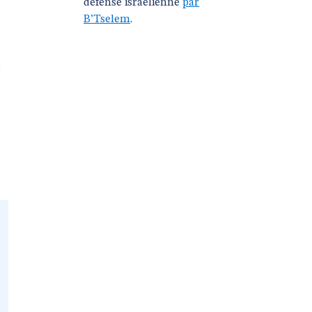
défense israélienne
par
B’Tselem
.