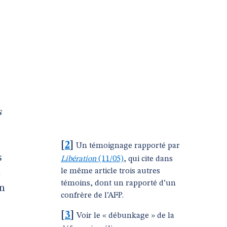
s
[
2
]
Un témoignage rapporté par
s
Libération
(11/05)
, qui cite dans
le même article trois autres
t
témoins, dont un rapporté d’un
en
confrère de l’AFP.
[
3
]
Voir le « débunkage » de la