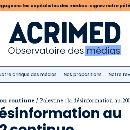
gageons les capitalistes des médias : signez notre pétit
Notre critique des médias
Nos propositions
Notre re
/
ion continue
Palestine : la désinformation au 2
 désinformation au
 2 continue