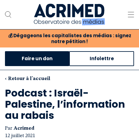
💰
Dégageons les capitalistes des médias : signez
notre pétition !
Notre association
Faire un don
Infolettre
Notre critique des médias
Nos propositions
‹ Retour à l'accueil
Podcast : Israël-
Notre revue
Palestine, l’information
Boutique
au rabais
Par
Acrimed
12 juillet 2021