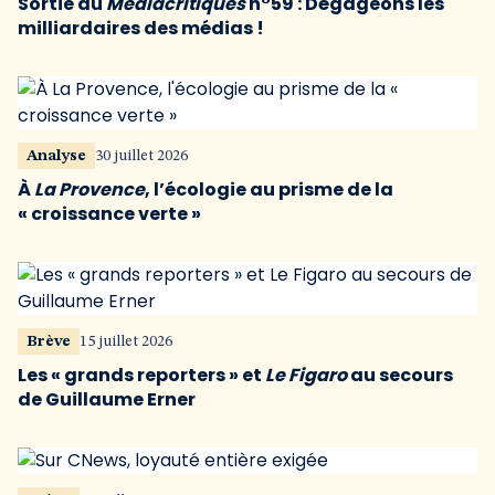
Sortie du
Médiacritiques
n°59 : Dégageons les
milliardaires des médias !
Analyse
30 juillet 2026
À
La Provence
, l’écologie au prisme de la
« croissance verte »
Brève
15 juillet 2026
Les « grands reporters » et
Le Figaro
au secours
de Guillaume Erner