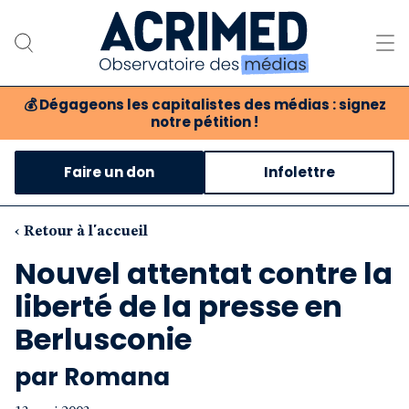
💰
Dégageons les capitalistes des médias : signez
notre pétition !
Notre association
Faire un don
Infolettre
Notre critique des médias
Nos propositions
‹ Retour à l'accueil
Nouvel attentat contre la
Notre revue
liberté de la presse en
Boutique
Berlusconie
par Romana