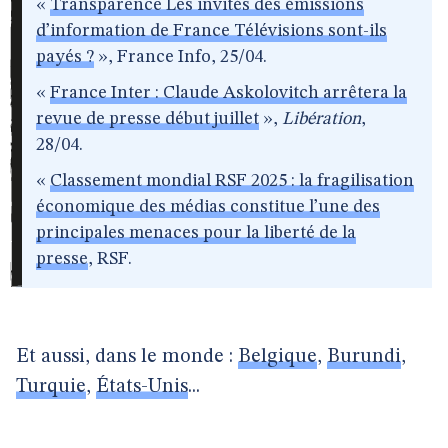
«
Transparence Les invités des émissions
d’information de France Télévisions sont-ils
payés ?
», France Info, 25/04.
«
France Inter : Claude Askolovitch arrêtera la
revue de presse début juillet
»,
Libération
,
28/04.
«
Classement mondial RSF 2025 : la fragilisation
économique des médias constitue l’une des
principales menaces pour la liberté de la
presse
, RSF.
Et aussi, dans le monde :
Belgique
,
Burundi
,
Turquie
,
États-Unis
...