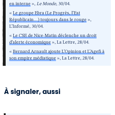
en interne
»,
Le Monde
, 30/04.
«
Le groupe Ebra (Le Progrès, l’Est
Républicain…) toujours dans le rouge
»,
L’Informé, 30/04.
«
Le CSE de Nice-Matin déclenche un droit
d’alerte économique
», La Lettre, 28/04.
«
Bernard Arnault ajoute L’Opinion et L’Agefi à
son empire médiatique
», La Lettre, 28/04.
À signaler, aussi