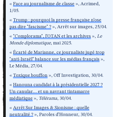
«
Face au journalisme de classe
», Acrimed,
1/05.
«
Trump : pourquoi la presse française n’ose
pas dire "fascisme" ?
», Arrêt sur images, 25/04.
«
"Complorama", l’OTAN et les archives
»,
Le
Monde diplomatique
, mai 2025.
«
Écarté de Marianne, ce journaliste jugé trop
"anti-Israël" balance sur les médias français
»,
Le Média, 27/04.
«
Toxique bouffon
», Off Investigation, 30/04.
«
Hanouna candidat à la présidentielle 2027 ?
Un canular… et un navrant tintamarre
médiatique
»,
Télérama
, 30/04.
«
Arrêt Sur Images & Sionisme : quelle
neutralité ?
», Paroles d’Honneur, 30/04.