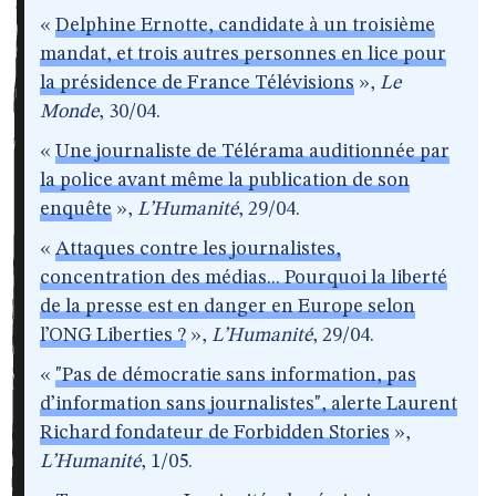
«
Delphine Ernotte, candidate à un troisième
mandat, et trois autres personnes en lice pour
la présidence de France Télévisions
»,
Le
Monde
, 30/04.
«
Une journaliste de Télérama auditionnée par
la police avant même la publication de son
enquête
»,
L’Humanité
, 29/04.
«
Attaques contre les journalistes,
concentration des médias... Pourquoi la liberté
de la presse est en danger en Europe selon
l’ONG Liberties ?
»,
L’Humanité
, 29/04.
«
"Pas de démocratie sans information, pas
d’information sans journalistes", alerte Laurent
Richard fondateur de Forbidden Stories
»,
L’Humanité
, 1/05.