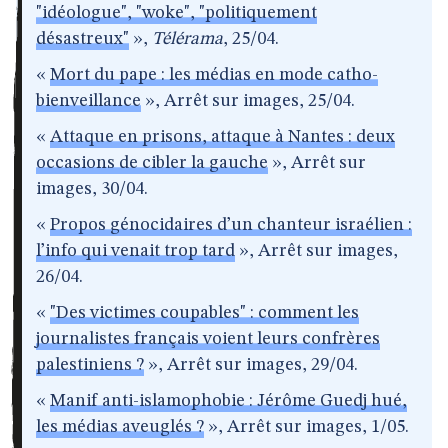
"idéologue", "woke", "politiquement
désastreux"
»,
Télérama
, 25/04.
«
Mort du pape : les médias en mode catho-
bienveillance
», Arrêt sur images, 25/04.
«
Attaque en prisons, attaque à Nantes : deux
occasions de cibler la gauche
», Arrêt sur
images, 30/04.
«
Propos génocidaires d’un chanteur israélien :
l’info qui venait trop tard
», Arrêt sur images,
26/04.
«
"Des victimes coupables" : comment les
journalistes français voient leurs confrères
palestiniens ?
», Arrêt sur images, 29/04.
«
Manif anti-islamophobie : Jérôme Guedj hué,
les médias aveuglés ?
», Arrêt sur images, 1/05.