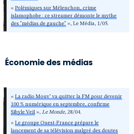
«
Polémiques sur Mélenchon, crime
islamophobe : ce streamer démonte le mythe
des "médias de gauche"
», Le Média, 1/05.
Économie des médias
«
La radio Mouv’ va quitter la FM pour devenir
100 % numérique en septembre, confirme
Sibyle Veil
»,
Le Monde
, 28/04.
«
Le groupe Ouest-France prépare le
lancement de sa télévision malgré des doutes