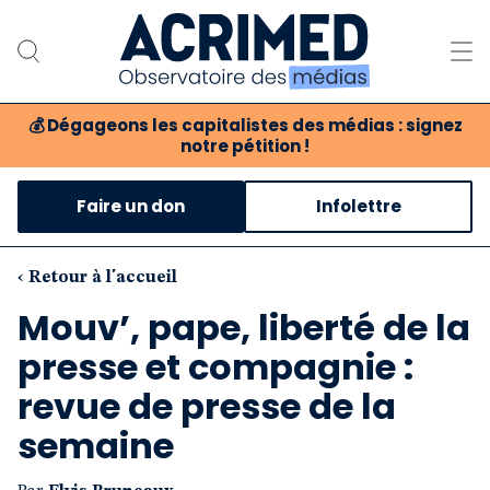
💰
Dégageons les capitalistes des médias : signez
notre pétition !
Notre association
Faire un don
Infolettre
Notre critique des médias
Nos propositions
‹ Retour à l'accueil
Mouv’, pape, liberté de la
Notre revue
presse et compagnie :
Boutique
revue de presse de la
semaine