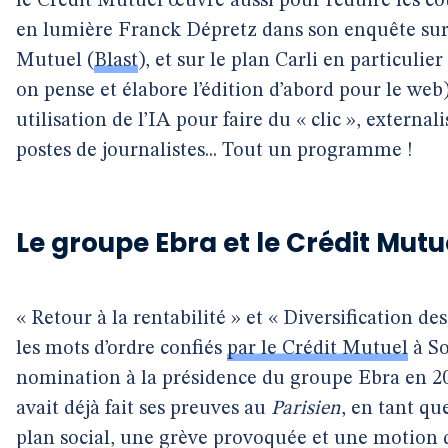
le Crédit Mutuel œuvre aussi pour réduire les c
en lumière Franck Dépretz dans son enquête sur
Mutuel (
Blast
), et sur le plan Carli en particulie
on pense et élabore l’édition d’abord pour le web)
utilisation de l’IA pour faire du « clic », externa
postes de journalistes... Tout un programme !
Le groupe Ebra et le Crédit Mut
« Retour à la rentabilité » et « Diversification des
les mots d’ordre confiés
par le Crédit Mutuel
à So
nomination à la présidence du groupe Ebra en 20
avait déjà fait ses preuves au
Parisien
, en tant qu
plan social, une grève provoquée et une motion d