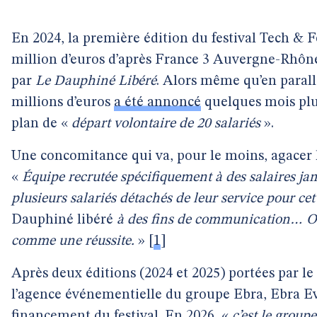
En 2024, la première édition du festival Tech & Fe
million d’euros d’après France 3 Auvergne-Rhône
par
Le Dauphiné Libéré
. Alors même qu’en parall
millions d’euros
a été annoncé
quelques mois pl
plan de «
départ volontaire de 20 salariés
».
Une concomitance qui va, pour le moins, agacer l
«
Équipe recrutée spécifiquement à des salaires ja
plusieurs salariés détachés de leur service pour ce
Dauphiné libéré
à des fins de communication… On 
comme une réussite.
»
[
1
]
Après deux éditions (2024 et 2025) portées par le t
l’agence événementielle du groupe Ebra, Ebra Ev
financement du festival. En 2026, «
c’est le group