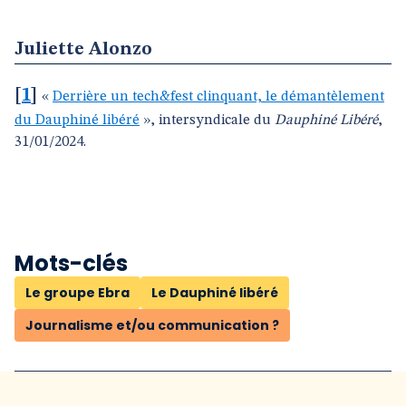
Juliette Alonzo
[
1
]
«
Derrière un tech&fest clinquant, le démantèlement
du Dauphiné libéré
», intersyndicale du
Dauphiné Libéré
,
31/01/2024.
Mots-clés
Le groupe Ebra
Le Dauphiné libéré
Journalisme et/ou communication ?