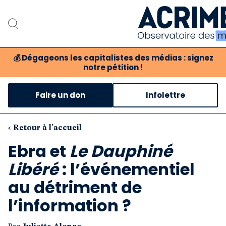
💰
Dégageons les capitalistes des médias : signez
notre pétition !
Notre associat
Faire un don
Infolettre
Notre critique des 
Nos propositio
‹ Retour à l'accueil
Ebra et
Le Dauphiné
Notre revue
Libéré
: l’événementiel
Boutique
au détriment de
l’information ?