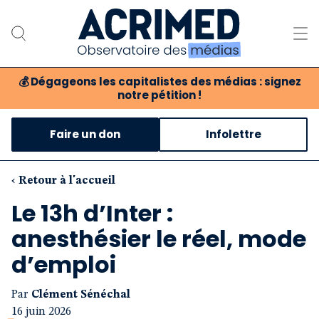
💰
Dégageons les capitalistes des médias : signez
notre pétition !
Notre association
Faire un don
Infolettre
Notre critique des médias
Nos propositions
‹ Retour à l'accueil
Le 13h d’Inter :
Notre revue
anesthésier le réel, mode
Boutique
d’emploi
Par
Clément Sénéchal
16 juin 2026