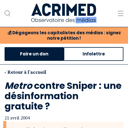
💰
Dégageons les capitalistes des médias : signez
notre pétition !
Notre association
Faire un don
Infolettre
Notre critique des médias
Nos propositions
‹ Retour à l'accueil
Metro
contre Sniper : une
Notre revue
désinformation
Boutique
gratuite ?
21 avril 2004