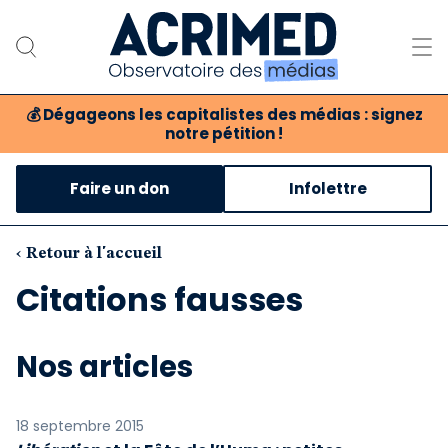
💰
Dégageons les capitalistes des médias : signez
notre pétition !
Notre association
Faire un don
Infolettre
Notre critique des médias
Nos propositions
‹ Retour à l'accueil
Citations fausses
Notre revue
Boutique
Nos articles
18 septembre 2015