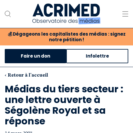
💰
Dégageons les capitalistes des médias : signez
notre pétition !
Notre association
Faire un don
Infolettre
Notre critique des médias
Nos propositions
‹ Retour à l'accueil
Médias du tiers secteur :
Notre revue
une lettre ouverte à
Boutique
Ségolène Royal et sa
réponse