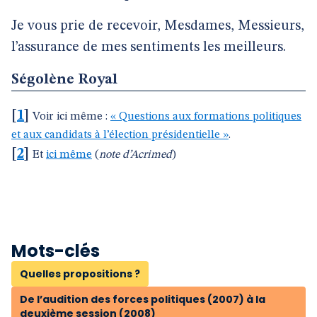
Je vous prie de recevoir, Mesdames, Messieurs,
l’assurance de mes sentiments les meilleurs.
Ségolène Royal
[
1
]
Voir ici même :
« Questions aux formations politiques
et aux candidats à l’élection présidentielle »
.
[
2
]
Et
ici même
(
note d’Acrimed
)
Mots-clés
Quelles propositions ?
De l’audition des forces politiques (2007) à la
deuxième session (2008)