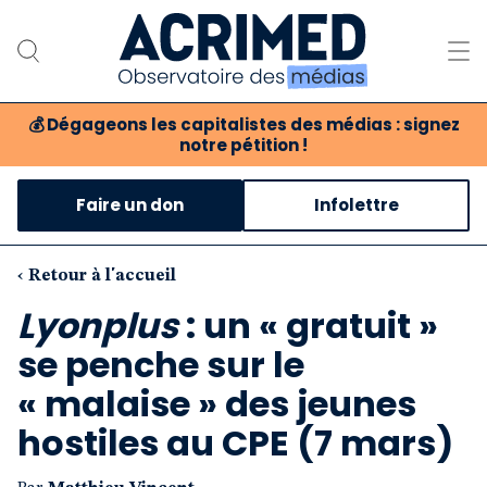
💰
Dégageons les capitalistes des médias : signez
notre pétition !
Notre association
Faire un don
Infolettre
Notre critique des médias
Nos propositions
‹ Retour à l'accueil
Lyonplus
: un « gratuit »
Notre revue
se penche sur le
Boutique
« malaise » des jeunes
hostiles au CPE (7 mars)