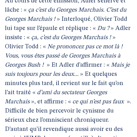
Au cours de cette émission, Adler s’énerve et
lâche : «
ça c’est du Georges Marchais. C’est du
Georges Marchais !
» Interloqué, Olivier Todd
lui tape sur l’épaule et réplique : «
Du ?
» Adler
insiste : «
ça, c’est du Georges Marchais !
»
Olivier Todd : «
Ne prononcez pas ce mot là !
Vous, vous êtes passé de Georges Marchais à
Georges Bush !
» Et Adler d’affirmer : «
Mais je
suis toujours pour les deux...
» Et quelques
minutes plus tard, il revient sur le fait qu’on
l’ait traité «
d’ami du sectateur Georges
Marchais
», et affirme : «
ce qui n’est pas faux
».
Difficile de bien percevoir le cynisme du
sérieux chez l’omniscient chroniqueur.
D’autant qu’il revendique aussi avoir eu des