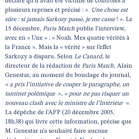
déclaré qu’il avait été victime de contrôles à
plusieurs reprises et précisé : «
Une chose est
sûre : si jamais Sarkozy passe, je me casse
! ».
Le
15 décembre,
Paris Match
publie l’interview,
avec en « Une » : « Noah. Mes quatre vérités à
la France »
.
Mais la « vérité » sur l’effet
Sarkozy a disparu
.
Selon
Le Canard,
le
directeur de la rédaction de
Paris Match
, Alain
Genestar, au moment du bouclage du journal,
« a pris l’initiative de couper le paragraphe, un
tantinet polémique
»
, « pour ne pas risquer un
nouveau clash avec le ministre de l’Intérieur
».
La dépêche de l’AFP (20 décembre 2005,
18h38) qui livre cette information, précise que
M. Genestar n’a souhaité faire aucune