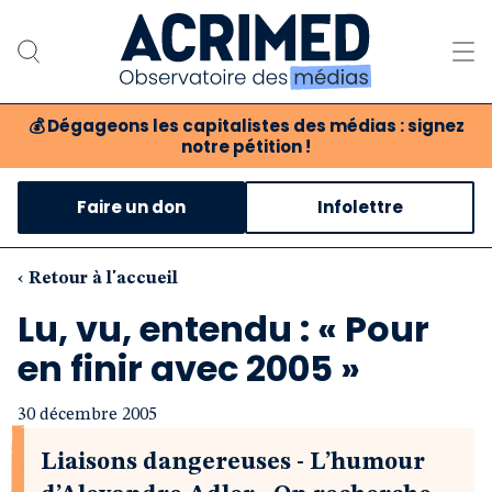
💰
Dégageons les capitalistes des médias : signez
notre pétition !
Notre association
Faire un don
Infolettre
Notre critique des médias
Nos propositions
‹ Retour à l'accueil
Lu, vu, entendu : « Pour
Notre revue
en finir avec 2005 »
Boutique
30 décembre 2005
Liaisons dangereuses - L’humour