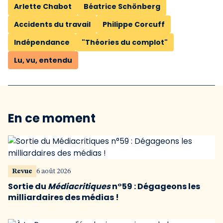
Arlette Chabot
Béatrice Schönberg
Accidents du travail
Philippe Corcuff
Indépendance
"Théories du complot"
Lu, vu, entendu
En ce moment
Revue
6 août 2026
Sortie du
Médiacritiques
n°59 : Dégageons les
milliardaires des médias !