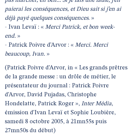
pas marcher, eh ben... Si je fais une faute, j’en
paierai les conséquences, et Dieu sait si j’en ai
déjà payé quelques conséquences
. »
-
Ivan Levaï : «
Merci
Patrick, et bon week-
end.
»
-
Patrick Poivre d’Arvor : «
Merci. Merci
beaucoup, Ivan.
»
(Patrick Poivre d’Arvor, in « Les grands prêtres
de la grande messe : un drôle de métier, le
présentateur du journal : Patrick Poivre
d’Arvor, David Pujadas, Christophe
Hondelatte, Patrick Roger »,
Inter Média
,
émission d’Ivan Levaï et Sophie Loubière,
samedi 8 octobre 2005, à 21mn55s puis
27mn50s du début)