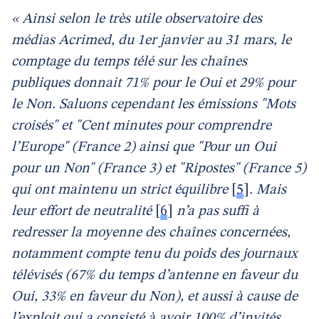
« Ainsi selon le très utile observatoire des
médias Acrimed, du 1er janvier au 31 mars, le
comptage du temps télé sur les chaînes
publiques donnait 71% pour le Oui et 29% pour
le Non. Saluons cependant les émissions "Mots
croisés" et "Cent minutes pour comprendre
l’Europe" (France 2) ainsi que "Pour un Oui
pour un Non" (France 3) et "Ripostes" (France 5)
qui ont maintenu un strict équilibre
[
5
]
. Mais
leur effort de neutralité
[
6
]
n’a pas suffi à
redresser la moyenne des chaînes concernées,
notamment compte tenu du poids des journaux
télévisés (67% du temps d’antenne en faveur du
Oui, 33% en faveur du Non), et aussi à cause de
l’exploit qui a consisté à avoir 100% d’invités