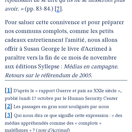
réjouissant de se dire qu’ils ne se laisseront plus
avoir. »
(pp. 83-84.)
[
7
]
.
Pour saluer cette connivence et pour préparer
nos communs complots, comme les petits
cadeaux entretiennent l’amitié, nous allons
offrir à Susan George le livre d’Acrimed à
paraître vers la fin de ce mois de novembre
aux éditions Syllepse :
Médias en campagne.
Retours sur le référendum de 2005.
[
1
]
D’après le « rapport Guerre et paix au XXIe siècle »,
publié lundi 17 octobre par le Human Security Center
[
2
]
Les passages en gras sont soulignés par nous
[
3
]
Qui nous dira ce que signifie cette expression : « des
médias appréhendés comme des « complots »
maléfiques » ? (
note d’Acrimed
)