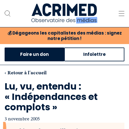
💰
Dégageons les capitalistes des médias : signez
notre pétition !
Notre association
Faire un don
Infolettre
Notre critique des médias
Nos propositions
‹ Retour à l'accueil
Lu, vu, entendu :
Notre revue
« Indépendances et
Boutique
complots »
3 novembre 2005