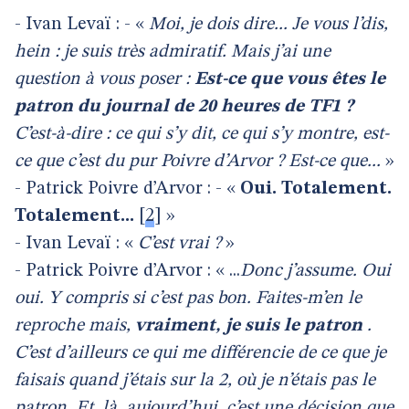
- Ivan Levaï : - «
Moi, je dois dire... Je vous l’dis,
hein : je suis très admiratif. Mais j’ai une
question à vous poser :
Est-ce que vous êtes le
patron du journal de 20 heures de TF1 ?
C’est-à-dire : ce qui s’y dit, ce qui s’y montre, est-
ce que c’est du pur Poivre d’Arvor ? Est-ce que...
»
- Patrick Poivre d’Arvor : - «
Oui. Totalement.
Totalement...
[
2
]
»
- Ivan Levaï : «
C’est vrai ?
»
- Patrick Poivre d’Arvor : « ...
Donc j’assume. Oui
oui. Y compris si c’est pas bon. Faites-m’en le
reproche mais,
vraiment, je suis le patron
.
C’est d’ailleurs ce qui me différencie de ce que je
faisais quand j’étais sur la 2, où je n’étais pas le
patron. Et, là, aujourd’hui, c’est une décision que