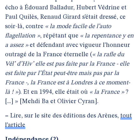
écho à Édouard Balladur, Hubert Védrine et
Paul Quilès, Renaud Girard s’était dressé, ce
soir-là, contre
« la mode facile de l’auto
flagellation »
, répétant que
« la repentance y en
a assez »
et défendant avec vigueur l’honneur
outragé de la France éternelle (
« la rafle du
Vél’ d’Hiv’ elle est pas faite par la France - elle
est faite par l’État peut-être mais pas par la
France -, la France est à Londres à ce moment-
là ! »
). Et en 1994, elle était où
« la France »
?
[...] » [Mehdi Ba et Olivier Cyran].
–
Lire, sur le site des éditions des Arènes,
tout
l’article
Indépendance (2)