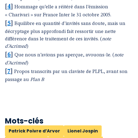
[
4
]
Hommage qu’elle a réitéré dans l’émission
« Charivari » sur France Inter le 31 octobre 2005.
[
5
]
Equilibre en quantité d’invités sans doute, mais un
décryptage plus approfondi fait ressortir une nette
différence dans le traitement de ces invités. (
note
d’Acrimed
)
[
6
]
Que nous n’avions pas aperçue, avouons-le. (
note
d’Acrimed
)
[
7
]
Propos transcrits par un claviste de PLPL, avant son
passage au
Plan B
Mots-clés
Patrick Poivre d’Arvor
Lionel Jospin