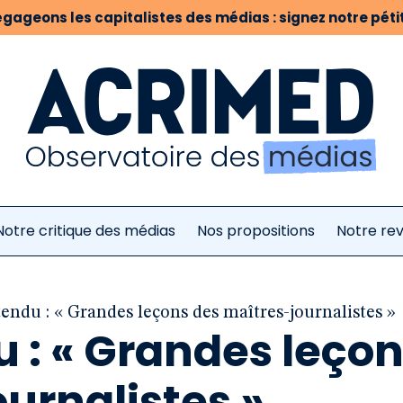
gageons les capitalistes des médias : signez notre pétit
Notre critique des médias
Nos propositions
Notre re
tendu : « Grandes leçons des maîtres-journalistes »
u : « Grandes leço
urnalistes »