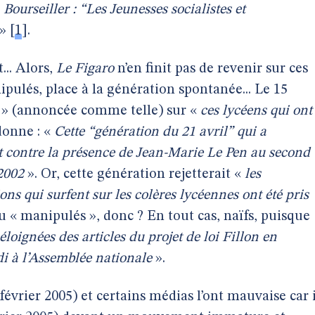
«
Bourseiller : “Les Jeunesses socialistes et
»
[
1
]
.
... Alors,
Le Figaro
n’en finit pas de revenir sur ces
nipulés, place à la génération spontanée... Le 15
» (annoncée comme telle) sur «
ces lycéens qui ont
donne : «
Cette “génération du 21 avril” qui a
nt contre la présence de Jean-Marie Le Pen au second
 2002
». Or, cette génération rejetterait «
les
ns qui surfent sur les colères lycéennes ont été pris
u « manipulés », donc ?
En tout cas, naïfs, puisque
éloignées des articles du projet de loi Fillon en
di à l’Assemblée nationale
».
février 2005) et certains médias l’ont mauvaise car i