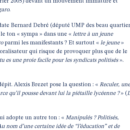
vrier 2005) devant un mouvement immature et
garo
.
te Bernard Debré (député UMP des beau quartie
e le ton « sympa » dans une «
lettre à un jeune
ro
parmi les manifestants ? Et surtout «
le jeune
»
moralisateur qui risque de provoquer plus que de le
tu es une proie facile pour les syndicats politisés
».
dépit. Alexis Brezet pose la question : «
Reculer, un
e qu’il pousse devant lui la piétaille lycéenne ?
» (
qui adopte un autre ton : «
Manipulés ? Politisés,
Au nom d’une certaine idée de “l’éducation” et de