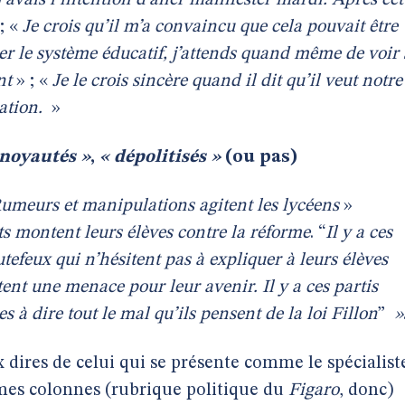
’avais l’intention d’aller manifester mardi. Après cet
 ; «
Je crois qu’il m’a convaincu que cela pouvait être
er le système éducatif, j’attends quand même de voir 
nt
» ; «
Je le crois sincère quand il dit qu’il veut notre
cation.
»
 noyautés »
,
« dépolitisés »
(ou pas)
umeurs et manipulations agitent les lycéens
»
s montent leurs élèves contre la réforme
. “
Il y a ces
utefeux qui n’hésitent pas à expliquer à leurs élèves
ent une menace pour leur avenir. Il y a ces partis
s à dire tout le mal qu’ils pensent de la loi Fillon
”
»
x dires de celui qui se présente comme le spécialist
mes colonnes (rubrique politique du
Figaro
, donc)