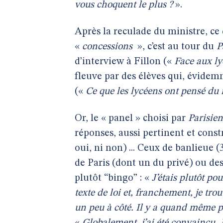
vous choquent le plus ?
».
Après la reculade du ministre, ce
«
concessions
», c’est au tour du
P
d’interview à Fillon («
Face aux ly
fleuve par des élèves qui, évidem
(«
Ce que les lycéens ont pensé du 
Or, le « panel » choisi par
Parisien
réponses, aussi pertinent et const
oui, ni non) ... Ceux de banlieue 
de Paris (dont un du privé) ou des
plutôt “bingo” : «
J’étais plutôt pou
texte de loi et, franchement, je tr
un peu à côté. Il y a quand même pa