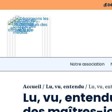
💰
Dé
Notre association
/
/
Accueil
Lu, vu, entendu
Lu, vu, en
Lu, vu, entend
des maîtres-jo