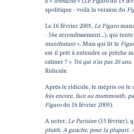
a «
trébuché
» (
Le Figaro
du 15 fé
apolitique - voilà la version du
Fi
Le 16 février 2005,
Le Figaro
manda
- 16e arrondissement...), qui tent
manifestant
». Mais qui lit le
Figa
est-il prêt à entendre ce prêche 
calmer ? «
Toi qui n’as pas 20 ans, 
Ridicule.
Après le ridicule, le mépris ou le 
fois encore, face au mammouth, parc
Figaro
du 16 février 2005).
A noter,
Le Parisien
(15 février), 
plutôt. A gauche, pour la plupart. 