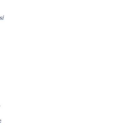
si
.
e