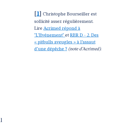
[
1
]
Christophe Bourseiller est
sollicité assez régulièrement.
Lire
Acrimed répond à
"L’Evénement"
et
RER D - 2. Des
« pitbulls aveugles » à l’assaut
d’une dépêche ?
(note d’Acrimed)
.
l