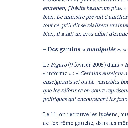
«
Globalement, j’ai été convaincu. J
entretien, j’hésite beaucoup plus
. »
bien. Le ministre prévoit d’amélior
tout ce qu’il dit se réalisera vraime
bien, il a fait un gros effort d’expli
–
Des gamins
« manipulés »
,
«
Le
Figaro
(9 février 2005) dans «
R
« informe » : «
Certains enseignant
enseignants ici ou là, véritables bo
que les réformes en cours représent
politiques qui encouragent les jeune
Le 11, on retrouve les lycéens, au
de l’extrême gauche, dans les mê