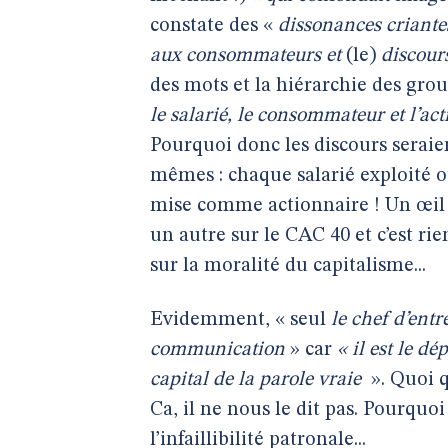
constate des «
dissonances criante
aux consommateurs et
(le)
discours
des mots et la hiérarchie des gr
le salarié, le consommateur et l’a
Pourquoi donc les discours seraient
mêmes : chaque salarié exploité 
mise comme actionnaire ! Un œil 
un autre sur le CAC 40 et c’est rie
sur la moralité du capitalisme...
Evidemment, « seul
le chef d’ent
communication
» car
« il est le dé
capital de la parole vraie
». Quoi q
Ca, il ne nous le dit pas. Pourquo
l’infaillibilité patronale...