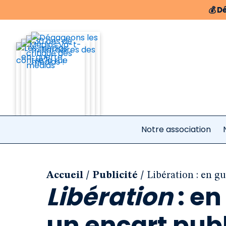
💰
Dé
Notre association
/
/
Accueil
Publicité
Libération : en gu
Libération
: en
un encart publ