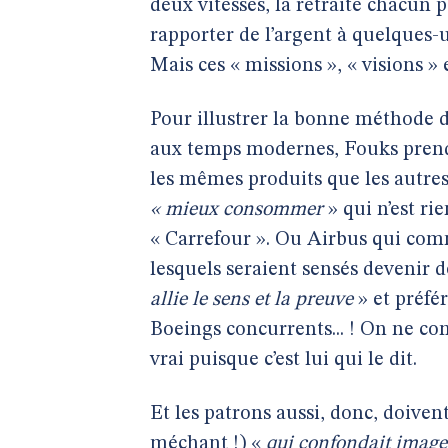
deux vitesses, la retraite chacun p
rapporter de l’argent à quelques-
Mais ces « missions », « visions »
Pour illustrer la bonne méthode d
aux temps modernes, Fouks prend
les mêmes produits que les autres
« mieux consommer
» qui n’est r
« Carrefour ». Ou Airbus qui com
lesquels seraient sensés devenir 
allie le sens et la preuve
» et préfé
Boeings concurrents... ! On ne co
vrai puisque c’est lui qui le dit.
Et les patrons aussi, donc, doive
méchant !) «
qui confondait image 