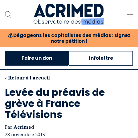
💰
Dégageons les capitalistes des médias : signez
notre pétition !
Notre association
Faire un don
Infolettre
Notre critique des médias
Nos propositions
‹ Retour à l'accueil
Levée du préavis de
Notre revue
grève à France
Boutique
Télévisions
Par
Acrimed
28 novembre 2013