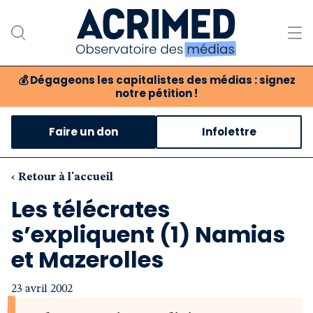
💰
Dégageons les capitalistes des médias : signez
notre pétition !
Notre association
Faire un don
Infolettre
Notre critique des médias
Nos propositions
‹ Retour à l'accueil
Les télécrates
Notre revue
s’expliquent (1) Namias
Boutique
et Mazerolles
23 avril 2002