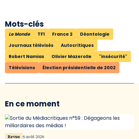
Mots-clés
Le Monde
TF1
France 2
Déontologie
Journaux télévisés
Autocritiques
Robert Namias
Olivier Mazerolle
"insécurité"
Télévisions
Élection présidentielle de 2002
En ce moment
Revue
6 août 2026