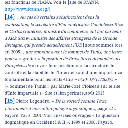
les fonctions de l’IANA. Voir le [site de ICANN,
http://www.icann.org/
].
[
14
]
« Au cas où certains s’obstineraient dans la
contestation, la secrétaire d’Etat américaine Condoleeza Rice
et Carlos Gutierrez, ministre du commerce, ont fait parvenir
à Jack Straw, ministre des affaires étrangères de le Grande
Bretagne, qui préside actuellement l’UE
[nous sommes lors
en 2005] ,
une semaine avant le sommet de Tunis, une lettre
pour
« regretter »
la position de Bruxelles et demander aux
Européens de
« revoir leur position ». « La structure de
contrôle et la stabilité de l’Internet sont d’une importance
fondamentale pour les Etats-Unis »
(AFP 18/11/2005). »
(« Sommet de Tunis » par Marie-José Cloiseau sur le site
d’Info impartiale.) - Site et lien périmés,août 2013.
[
15
]
Pierre Legendre,
« De la société comme Texte.
Linéaments d’une anthropologie dogmatique »,
page 221.
Fayard. Paris. 2001. Voir aussi ses ouvrages « La question
dogmatique en Occident I & II », 1999 et 2006, Fayard.