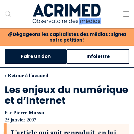
💰
Dégageons les capitalistes des médias : signez
notre pétition !
Notre association
Faire un don
Infolettre
Notre critique des médias
Nos propositions
‹ Retour à l'accueil
Les enjeux du numérique
Notre revue
et d’Internet
Boutique
Par
Pierre Musso
25 janvier 2007
L’article qui suit reproduit, en lui