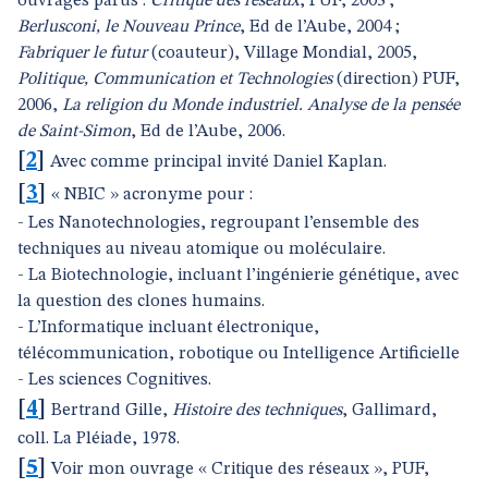
ouvrages parus :
Critique des réseaux
, PUF, 2003 ;
Berlusconi, le Nouveau Prince
, Ed de l’Aube, 2004 ;
Fabriquer le futur
(coauteur), Village Mondial, 2005,
Politique, Communication et Technologies
(direction) PUF,
2006,
La religion du Monde industriel. Analyse de la pensée
de Saint-Simon
, Ed de l’Aube, 2006.
[
2
]
Avec comme principal invité Daniel Kaplan.
[
3
]
« NBIC » acronyme pour :
- Les Nanotechnologies, regroupant l’ensemble des
techniques au niveau atomique ou moléculaire.
- La Biotechnologie, incluant l’ingénierie génétique, avec
la question des clones humains.
- L’Informatique incluant électronique,
télécommunication, robotique ou Intelligence Artificielle
- Les sciences Cognitives.
[
4
]
Bertrand Gille,
Histoire des techniques
, Gallimard,
coll. La Pléiade, 1978.
[
5
]
Voir mon ouvrage « Critique des réseaux », PUF,