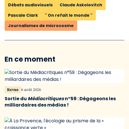
Débats audiovisuels
Claude Askolovitch
Pascale Clark
" On refait le monde "
Journalismes de microcosme
En ce moment
Revue
6 août 2026
Sortie du
Médiacritiques
n°59 : Dégageons les
milliardaires des médias !