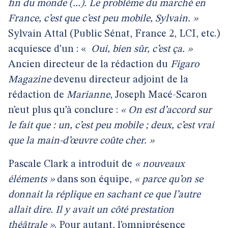
fin du monde (...). Le problème du marché en
France, c’est que c’est peu mobile, Sylvain. »
Sylvain Attal (Public Sénat, France 2, LCI, etc.)
acquiesce d’un : «
Oui, bien sûr, c’est ça. »
Ancien directeur de la rédaction du
Figaro
Magazine
devenu directeur adjoint de la
rédaction de
Marianne
, Joseph Macé-Scaron
n’eut plus qu’à conclure :
« On est d’accord sur
le fait que : un, c’est peu mobile ; deux, c’est vrai
que la main-d’œuvre coûte cher. »
Pascale Clark a introduit de
« nouveaux
éléments »
dans son équipe,
« parce qu’on se
donnait la réplique en sachant ce que l’autre
allait dire. Il y avait un côté prestation
théâtrale »
. Pour autant, l’omniprésence