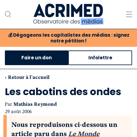
💰
Dégageons les capitalistes des médias : signez
notre pétition !
Notre association
Faire un don
Infolettre
Notre critique des médias
Nos propositions
‹ Retour à l'accueil
Les cabotins des ondes
Notre revue
Par
Mathias Reymond
Boutique
29 août 2006
Nous reproduisons ci-dessous un
article paru dans
Le Monde