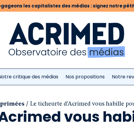
gageons les capitalistes des médias : signez notre pétit
Notre critique des médias
Nos propositions
Notre re
/
mprimées
Le ticheurte d’Acrimed vous habille pou
’Acrimed vous habi