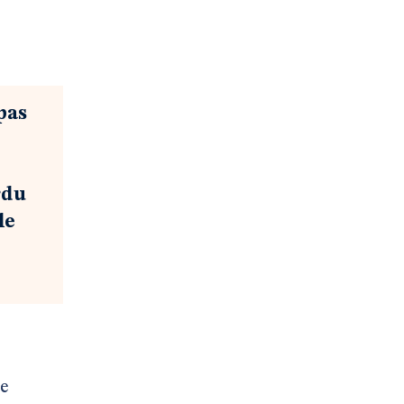
pas
rdu
le
ne