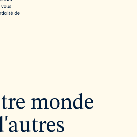
e vous
tialité de
utre monde
d'autres