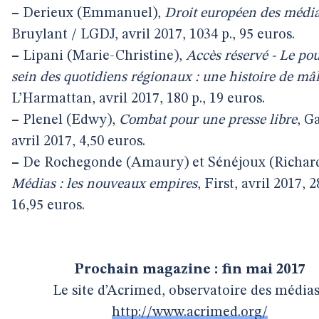
–
Derieux (Emmanuel),
Droit européen des médi
Bruylant / LGDJ, avril 2017, 1034 p., 95 euros.
–
Lipani (Marie-Christine),
Accès réservé - Le po
sein des quotidiens régionaux : une histoire de mâ
L’Harmattan, avril 2017, 180 p., 19 euros.
–
Plenel (Edwy),
Combat pour une presse libre
, G
avril 2017, 4,50 euros.
–
De Rochegonde (Amaury) et Sénéjoux (Richard
Médias : les nouveaux empires
, First, avril 2017, 2
16,95 euros.
Prochain magazine : fin mai 2017
Le site d’Acrimed, observatoire des médias
http://www.acrimed.org/