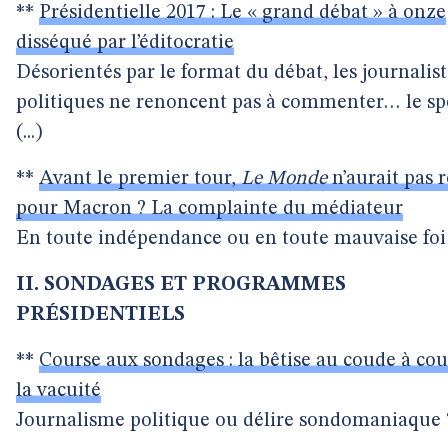
**
Présidentielle 2017 : Le « grand débat » à onze
disséqué par l’éditocratie
Désorientés par le format du débat, les journalist
politiques ne renoncent pas à commenter… le sp
(...)
**
Avant le premier tour,
Le Monde
n’aurait pas 
pour Macron ? La complainte du médiateur
En toute indépendance ou en toute mauvaise foi
II. SONDAGES ET PROGRAMMES
PRÉSIDENTIELS
**
Course aux sondages : la bêtise au coude à co
la vacuité
Journalisme politique ou délire sondomaniaque 