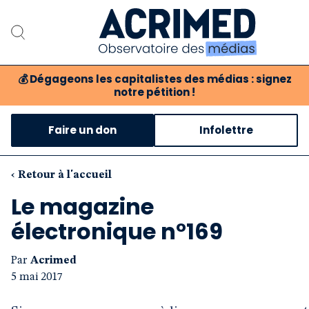
💰
Dégageons les capitalistes des médias : signez
notre pétition !
Notre association
Faire un don
Infolettre
Notre critique des médias
Nos propositions
‹ Retour à l'accueil
Le magazine
Notre revue
électronique n°169
Boutique
Par
Acrimed
5 mai 2017