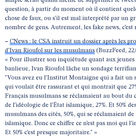
simple serait quand même de supprimer le tweet
question, à partir du moment où il contient que
chose de faux, ou s’il est mal interprété par un g
nombre de gens. Autrement, les fake news, c’est 
–
CNews : le CSA instruit un dossier après les pr
d’Ivan Rioufol sur les musulmans
(BuzzFeed, 22/
« Pour illustrer son inquiétude quant aux jeunes
banlieue, Ivan Rioufol lâche un sondage terrifian
"Vous avez eu l’Institut Montaigne qui a fait un
qui voulait être rassurant et qui montrait que 27
Français musulmans se réclamaient au bout du
de l’idéologie de l’État islamique, 27%. Et 50% de
musulmans des cités, 50%, qui se réclamaient de 
islamique. Donc ce chiffre ce n’est pas moi qui l’i
Et 50% c’est presque majoritaire." »