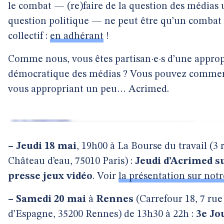
le combat — (re)faire de la question des médias
question politique — ne peut être qu’un combat
collectif :
en adhérant
!
Comme nous, vous êtes partisan·e·s d’une approp
démocratique des médias ? Vous pouvez comme
vous appropriant un peu… Acrimed.
–
Jeudi 18 mai
, 19h00 à La Bourse du travail (3 
Château d’eau, 75010 Paris) :
Jeudi d’Acrimed su
presse jeux vidéo
. Voir
la présentation sur notr
–
Samedi 20 mai
à
Rennes
(Carrefour 18, 7 rue
d’Espagne, 35200 Rennes) de 13h30 à 22h :
3e Jo