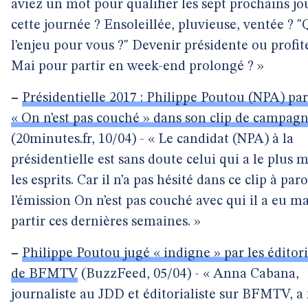
aviez un mot pour qualifier les sept prochains jou
cette journée ? Ensoleillée, pluvieuse, ventée ? "
l’enjeu pour vous ?" Devenir présidente ou profit
Mai pour partir en week-end prolongé ? »
–
Présidentielle 2017 : Philippe Poutou (NPA) pa
« On n’est pas couché » dans son clip de campag
(20minutes.fr, 10/04) - « Le candidat (NPA) à la
présidentielle est sans doute celui qui a le plus
les esprits. Car il n’a pas hésité dans ce clip à par
l’émission On n’est pas couché avec qui il a eu ma
partir ces dernières semaines. »
–
Philippe Poutou jugé « indigne » par les éditori
de BFMTV
(BuzzFeed, 05/04) - « Anna Cabana,
journaliste au JDD et éditorialiste sur BFMTV, 