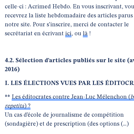
celle-ci : Acrimed Hebdo. En vous inscrivant, vo
recevrez la liste hebdomadaire des articles parus
notre site. Pour s’inscrire, merci de contacter le
secrétariat en écrivant
ici
, ou
là
!
4.2. Sélection d’articles publiés sur le site (a
2016)
I. LES ÉLECTIONS VUES PAR LES ÉDITOC
**
Les éditocrates contre Jean-Luc Mélenchon (
b
repetita
) ?
Un cas d’école de journalisme de compétition
(sondagière) et de prescription (des options (...)