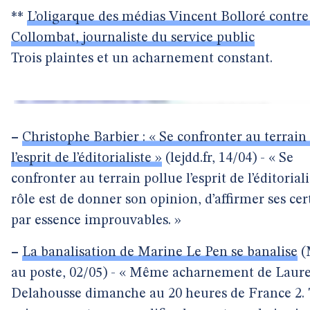
**
L’oligarque des médias Vincent Bolloré contre
Collombat, journaliste du service public
Trois plaintes et un acharnement constant.
–
Christophe Barbier : « Se confronter au terrain
l’esprit de l’éditorialiste »
(lejdd.fr, 14/04) - « Se
confronter au terrain pollue l’esprit de l’éditorial
rôle est de donner son opinion, d’affirmer ses cer
par essence improuvables. »
–
La banalisation de Marine Le Pen se banalise
(
au poste, 02/05) - « Même acharnement de Laur
Delahousse dimanche au 20 heures de France 2. 