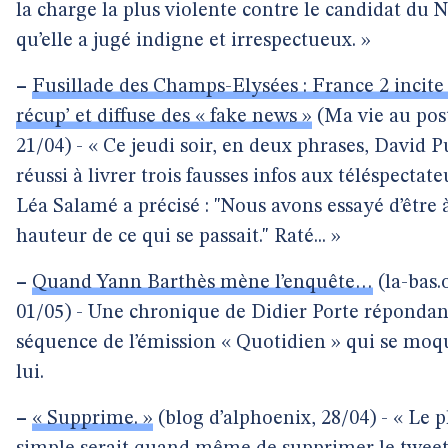
la charge la plus violente contre le candidat du 
qu’elle a jugé indigne et irrespectueux. »
–
Fusillade des Champs-Elysées : France 2 incite 
récup’ et diffuse des « fake news »
(Ma vie au pos
21/04) - « Ce jeudi soir, en deux phrases, David P
réussi à livrer trois fausses infos aux téléspectat
Léa Salamé a précisé : "Nous avons essayé d’être à
hauteur de ce qui se passait." Raté... »
–
Quand Yann Barthès mène l’enquête…
(la-bas.
01/05) - Une chronique de Didier Porte répondan
séquence de l’émission « Quotidien » qui se moq
lui.
–
« Supprime. »
(blog d’alphoenix, 28/04) - « Le p