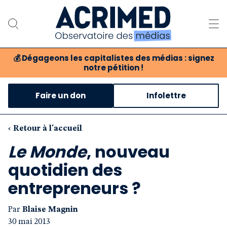
💰
Dégageons les capitalistes des médias : signez
notre pétition !
Notre association
Faire un don
Infolettre
Notre critique des médias
Nos propositions
‹ Retour à l'accueil
Le Monde
, nouveau
Notre revue
quotidien des
Boutique
entrepreneurs ?
Par
Blaise Magnin
30 mai 2013