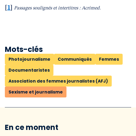
[
1
]
Passages soulignés et intertitres : Acrimed.
Mots-clés
Photojournalisme
Communiqués
Femmes
Documentaristes
Association des femmes journalistes (AFJ)
Sexisme et journalisme
En ce moment