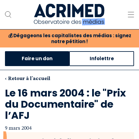
💰
Dégageons les capitalistes des médias : signez
notre pétition !
Notre association
Faire un don
Infolettre
Notre critique des médias
Nos propositions
‹ Retour à l'accueil
Le 16 mars 2004 : le "Prix
Notre revue
du Documentaire" de
Boutique
l’AFJ
9 mars 2004