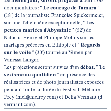
Le même jour, seront projetés à 14h
trois
documentaires :
" Le courage de Tamara "
(18’) de la journaliste Françoise Spiekermeier,
sur une Tchétchène exceptionnelle,
" Les
petites mariées d’Abyssinie "
(52’) de
Natacha Henry et Philippe Molins sur les
mariages précoces en Ethiopie et
" Regards
sur le voile "
(30’) tourné au Yémen par
Vanessa Langer.
Les projections seront suivies d’un
débat, " Le
sexisme au quotidien
" en présence des
réalisatrices et de photo journalistes exposées
pendant toute la durée du Festival, Mélanie
Frey (mel@niefrey.com) et Delia Vermant (d-
vermant.com).