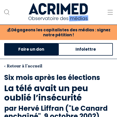
💰
Dégageons les capitalistes des médias : signez
notre pétition !
Notre association
Faire un don
Infolettre
Notre critique des médias
Nos propositions
‹ Retour à l'accueil
Six mois après les élections
Notre revue
La télé avait un peu
Boutique
oublié l’insécurité
par Hervé Liffran ("Le Canard
enchaîné", 9 octobre 2002)