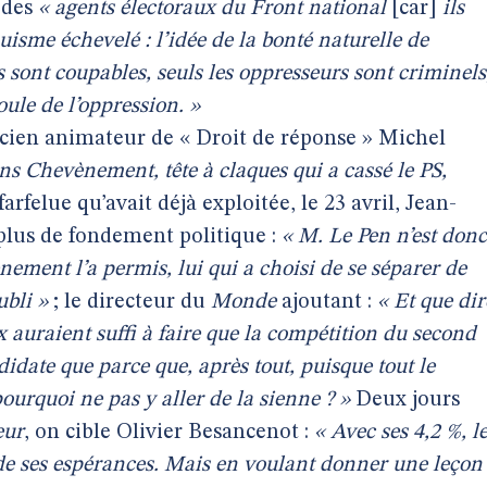
 des
« agents électoraux du Front national
[car]
ils
uisme échevelé : l’idée de la bonté naturelle de
s sont coupables, seuls les oppresseurs sont criminels
oule de l’oppression. »
ancien animateur de « Droit de réponse » Michel
ns Chevènement, tête à claques qui a cassé le PS,
rfelue qu’avait déjà exploitée, le 23 avril, Jean-
plus de fondement politique :
« M. Le Pen n’est donc
ement l’a permis, lui qui a choisi de se séparer de
ubli »
; le directeur du
Monde
ajoutant :
« Et que dir
x auraient suffi à faire que la compétition du second
ndidate que parce que, après tout, puisque tout le
ourquoi ne pas y aller de la sienne ? »
Deux jours
eur
, on cible Olivier Besancenot :
« Avec ses 4,2 %, l
 de ses espérances. Mais en voulant donner une leçon