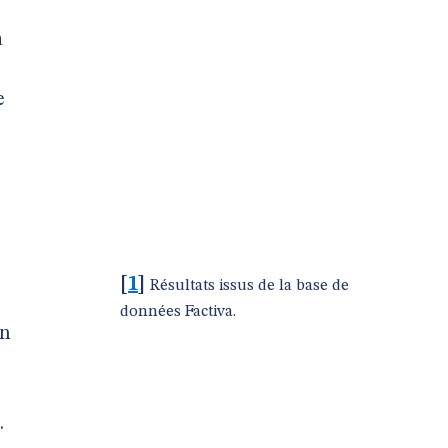
à
e
[
1
]
Résultats issus de la base de
données Factiva.
on
.