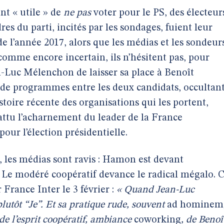
nt « utile » de
ne pas
voter pour le PS, des électeur
dres du parti, incités par les sondages, fuient leur
e l’année 2017, alors que les médias et les sondeur
comme encore incertain, ils n’hésitent pas, pour
n-Luc Mélenchon de laisser sa place à Benoît
 de programmes entre les deux candidats, occultan
histoire récente des organisations qui les portent,
ttu l’acharnement du leader de la France
our l’élection présidentielle.
 les médias sont ravis : Hamon est devant
. Le modéré coopératif devance le radical mégalo. 
France Inter le 3 février :
« Quand Jean-Luc
utôt “Je”. Et sa pratique rude, souvent
ad hominem
 de l’esprit coopératif, ambiance
coworking
, de Benoî