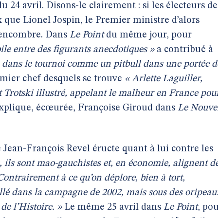
du 24 avril. Disons-le clairement : si les électeurs de
 que Lionel Jospin, le Premier ministre d’alors
s encombre. Dans
Le Point
du même jour, pour
ile entre des figurants anecdotiques »
a contribué à
 dans le tournoi comme un pitbull dans une portée d
emier chef desquels se trouve
« Arlette Laguiller,
t Trotski illustré, appelant le malheur en France pou
explique, écœurée, Françoise Giroud dans
Le Nouve
e Jean-François Revel éructe quant à lui contre les
s, ils sont mao-gauchistes et, en économie, alignent d
Contrairement à ce qu’on déplore, bien à tort,
aillé dans la campagne de 2002, mais sous des oripeau
de l’Histoire. »
Le même 25 avril dans
Le Point
, po