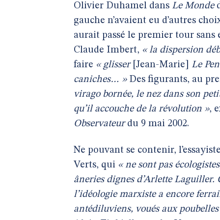
Olivier Duhamel dans
Le Monde
gauche n’avaient eu d’autres choix
aurait passé le premier tour san
Claude Imbert,
« la dispersion déb
faire
« glisser
[Jean-Marie]
Le Pen
caniches… »
Des figurants, au pr
virago bornée, le nez dans son peti
qu’il accouche de la révolution »
, 
Observateur
du 9 mai 2002.
Ne pouvant se contenir, l’essayist
Verts, qui
« ne sont pas écologiste
âneries dignes d’Arlette Laguiller. 
l’idéologie marxiste a encore ferr
antédiluviens, voués aux poubelles 