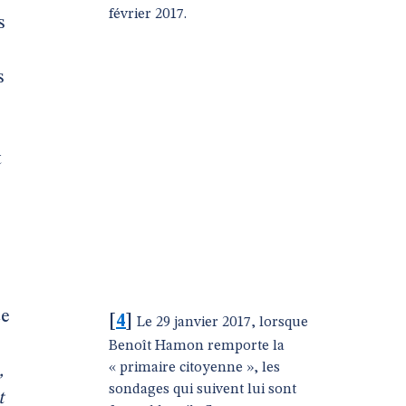
février 2017.
s
s
t
Ce
[
4
]
Le 29 janvier 2017, lorsque
Benoît Hamon remporte la
« primaire citoyenne », les
,
sondages qui suivent lui sont
t