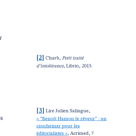
t
[
2
]
Charb,
Petit traité
d’intolérance
, Librio, 2015.
[
3
]
Lire Julien Salingue,
is
« “Benoît Hamon le rêveur” : un
cauchemar pour les
éditorialistes »
, Acrimed, 7