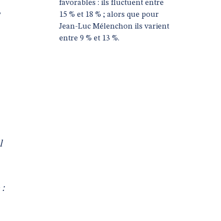
favorables : ils fluctuent entre
,
15 % et 18 % ; alors que pour
Jean-Luc Mélenchon ils varient
entre 9 % et 13 %.
l
 :