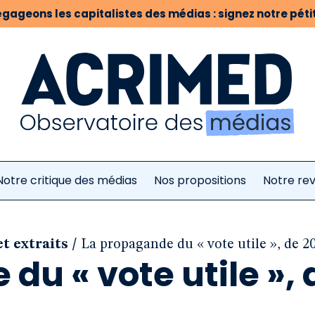
gageons les capitalistes des médias : signez notre pétit
Notre critique des médias
Nos propositions
Notre re
/
et extraits
La propagande du « vote utile », de 2
du « vote utile », 