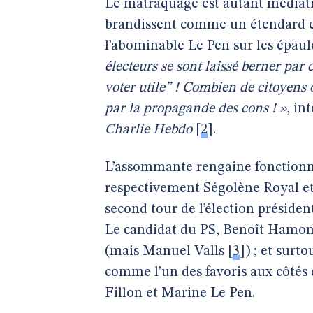
Le matraquage est autant médiatiqu
brandissent comme un étendard ce
l’abominable Le Pen sur les épaul
électeurs se sont laissé berner par
voter utile” ! Combien de citoyens o
par la propagande des cons ! »
, in
Charlie Hebdo
[
2
]
.
L’assommante rengaine fonctionn
respectivement Ségolène Royal et
second tour de l’élection préside
Le candidat du PS, Benoît Hamon,
(mais Manuel Valls
[
3
]
) ; et sur
comme l’un des favoris aux côtés 
Fillon et Marine Le Pen.