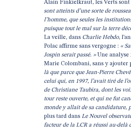
Alain Finkielkraut, les Verts sont
sont atteints d’une sorte de roussea
l’homme, que seules les institution
puisque tout le mal sur la terre déc
La veille, dans
Charlie Hebdo
, l’
Polac affirme sans vergogne :
« Sa
Jospin serait passé. »
Une analyse fa
Marie Colombani, sans y ajouter 
là que parce que Jean-Pierre Chevèn
celui qui, en 1997, l’avait tiré de l’o
de Christiane Taubira, dont les voi
tour reste ouverte, et qui ne fut ca
monde y allait de sa candidature, p
plus tard dans
Le Nouvel observat
facteur de la LCR a réussi au-delà