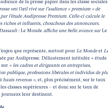
audience de la presse papier dans les classe sociales
resse ont l’œil rivé sur l’audience « premium » de
e par l’étude Audipresse Premium. Celle-ci calcule le
us riches et influents, chouchous des annonceurs.
Dassault :
Le Monde
affiche une belle avance sur
Le
e l’enjeu que représente, surtout pour
Le Monde
et
L
née par Audipresse. Délicatement intitulée « étude
e sur
« les cadres et dirigeants en entreprises,
ion publique, professions libérales et individus de pl
 à hauts revenus »
, et, plus précisément, sur le taux
es classes supérieures – et donc sur le taux de
 journaux leur destinent.
e...