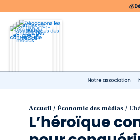
💰
Dé
Notre association
/
/
Accueil
Économie des médias
L’h
L’héroïque co
pour conquérir