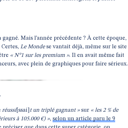
 gagné. Mais l’année précédente ? À cette époque,
. Certes,
Le Monde
se vantait déjà, même sur le site
’être
« N°1 sur les premium »
. Il en avait même fait
urs, avec plein de graphiques pour faire sérieux.
.
« réussi
[ssai]
t un triplé gagnant »
sur
« les 2 % de
érieurs à 105.000 €) »
,
selon un article paru le 9
e préciser que dans cette super catégorie, on