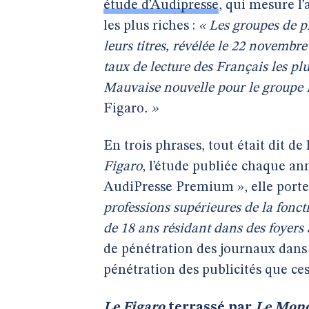
étude d’Audipresse
, qui mesure l’
les plus riches :
« Les groupes de p
leurs titres, révélée le 22 novembr
taux de lecture des Français les pl
Mauvaise nouvelle pour le groupe 
Figaro
. »
En trois phrases, tout était dit d
Figaro
, l’étude publiée chaque an
AudiPresse Premium », elle port
professions supérieures de la fonct
de 18 ans résidant dans des foyers
de pénétration des journaux dans l
pénétration des publicités que ces
Le Figaro
terrassé par
Le Mond