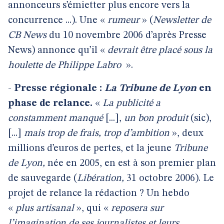
annonceurs s’émietter plus encore vers la
concurrence ...). Une «
rumeur
» (
Newsletter de
CB News
du 10 novembre 2006 d’après Presse
News) annonce qu’il «
devrait être placé sous la
houlette de Philippe Labro
».
-
Presse régionale :
La Tribune
de Lyon
en
phase de relance.
«
La publicité a
constamment manqué
[...],
un bon produit
(sic),
[...]
mais trop de frais, trop d’ambition
», deux
millions d’euros de pertes, et la
jeune
Tribune
de Lyon,
née en 2005, en est à son premier plan
de sauvegarde (
Libération,
31 octobre 2006). Le
projet de relance la rédaction ? Un hebdo
«
plus artisanal
», qui «
reposera sur
l’imagination de ses journalistes et leurs