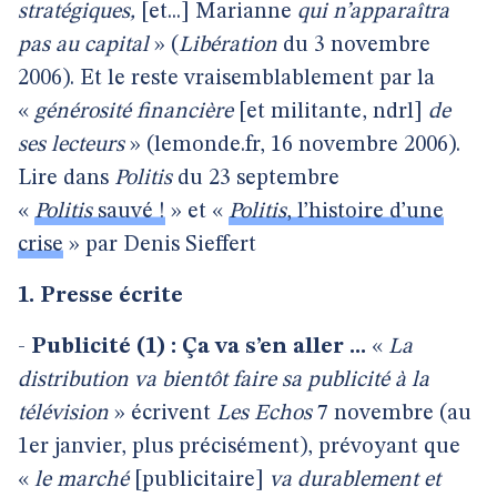
stratégiques,
[et...] Marianne
qui n’apparaîtra
pas au capital
» (
Libération
du 3 novembre
2006). Et le reste vraisemblablement par la
«
générosité financière
[et militante, ndrl]
de
ses lecteurs
» (lemonde.fr, 16 novembre 2006).
Lire dans
Politis
du 23 septembre
«
Politis
sauvé !
» et «
Politis
, l’histoire d’une
crise
» par Denis Sieffert
1. Presse écrite
-
Publicité (1) : Ça va s’en aller ...
«
La
distribution va bientôt faire sa publicité à la
télévision
» écrivent
Les Echos
7 novembre (au
1er janvier, plus précisément), prévoyant que
«
le marché
[publicitaire]
va durablement et