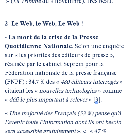
» (
La Tribune
du 9 novembre). Très beau.
2- Le Web, le Web, Le Web !
-
La mort de la crise de la Presse
Quotidienne Nationale
. Selon une enquête
sur « les priorités des éditeurs de presse »,
réalisée par le cabinet Seprem pour la
Fédération nationale de la presse française
(FNPF) : 34,7 % des «
480 éditeurs interrogés
»
citaient les «
nouvelles technologies
» comme
«
défi le plus important à relever
»
[
3
]
.
«
Une majorité des Français (53 %) pense qu’à
l’avenir toute l’information dont ils ont besoin
sera accessible gratuitement
», et
« 47 %