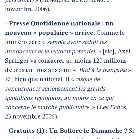
personnel)
» (
Newsletter de CB News,
6
novembre 2006).
-
Presse Quotidienne nationale : un
nouveau « populaire » arrive.
Comme le
numéro zéro «
semble avoir séduit les
annonceurs et le lectorat potentiel
» [sic], Axel
Springer va consacrer au moins 120 millions
d’euros en trois ans à un «
Bild à la française
».
Et, bien que national, il «
risque de
concurrencer sérieusement les grands
quotidiens régionaux, au moins en ce qui
concerne le marché publicitaire
» (
Les Echos
,
23 novembre 2006).
-
Gratuits (1) : Un Bolloré le Dimanche ?
Si