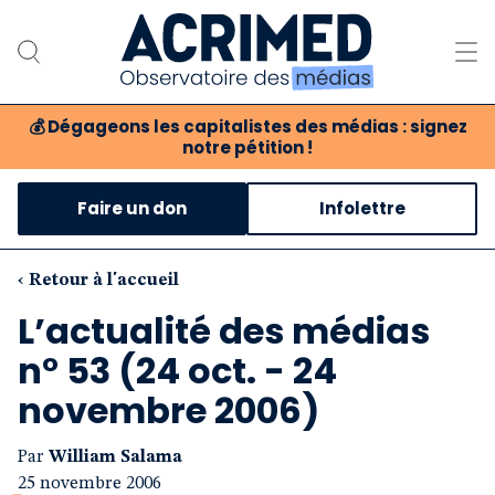
💰
Dégageons les capitalistes des médias : signez
notre pétition !
Notre association
Faire un don
Infolettre
Notre critique des médias
Nos propositions
‹ Retour à l'accueil
L’actualité des médias
Notre revue
n° 53 (24 oct. - 24
Boutique
novembre 2006)
Par
William Salama
25 novembre 2006