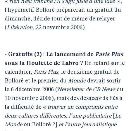
«
rien n’est tranché : il s’agit juste d’une idée
»,
l’hyperactif Bolloré préparerait un gratuit du
dimanche, décide tout de même de relayer
(
Libération
, 22 novembre 2006).
-
Gratuits (2)
:
Le lancement de
Paris Plus
sous la Houlette de Labro ?
En retard sur le
calendrier,
Paris Plus,
le deuxième gratuit de
Bolloré et le premier du
Monde
devrait sortir
le 6 décembre 2006 (
Newsletter de CB News
du
10 novembre 2006), mais des désaccords liés à
la difficulté de «
trouver un compromis entre
deux cultures différentes, l’une publicitaire
[
Le
Monde
ou Bolloré ?]
et l’autre journalistique