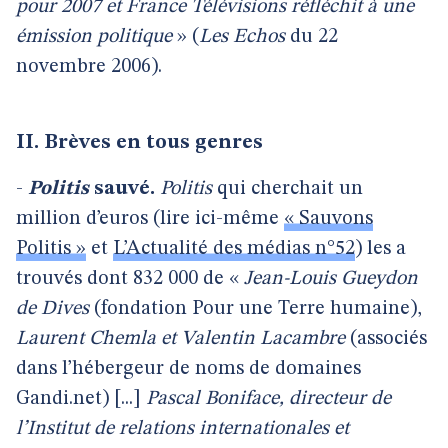
pour 2007 et France Télévisions réfléchit à une
émission politique
» (
Les Echos
du 22
novembre 2006).
II. Brèves en tous genres
-
Politis
sauvé.
Politis
qui cherchait un
million d’euros (lire ici-même
« Sauvons
Politis »
et
L’Actualité des médias n°52
) les a
trouvés dont 832 000 de «
Jean-Louis Gueydon
de Dives
(fondation Pour une Terre humaine),
Laurent Chemla et Valentin Lacambre
(associés
dans l’hébergeur de noms de domaines
Gandi.net) [...]
Pascal Boniface, directeur de
l’Institut de relations internationales et