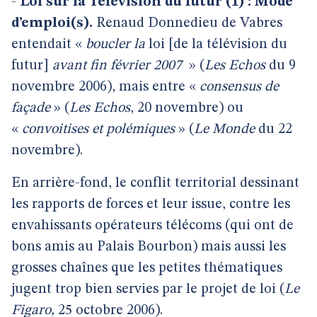
-
Loi
sur la Télévision du futur (1) : Mode
d’emploi(s).
Renaud
Donnedieu de Vabres
entendait «
boucler la
loi [de la télévision du
futur]
avant fin février 2007
» (
Les Echos
du 9
novembre 2006), mais entre «
consensus de
façade
» (
Les Echos
, 20 novembre) ou
«
convoitises et polémiques
» (
Le Monde
du 22
novembre).
En arrière-fond, le conflit territorial dessinant
les rapports de forces et leur issue, contre les
envahissants opérateurs télécoms (qui ont de
bons amis au Palais Bourbon) mais aussi les
grosses chaînes que les petites thématiques
jugent trop bien servies par le projet de loi (
Le
Figaro,
25 octobre 2006).