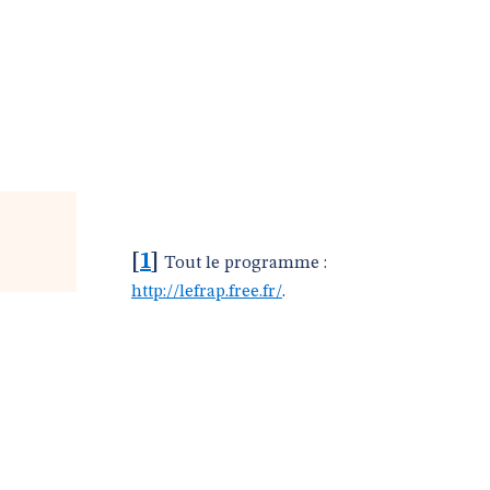
[
1
]
Tout le programme :
http://lefrap.free.fr/
.