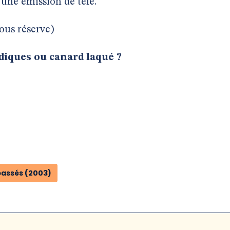
une émission de télé.
ous réserve)
diques ou canard laqué ?
passés (2003)