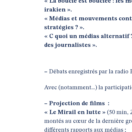
« La boucle est bouclée : les 
irakien ».
« Médias et mouvements contes
stratégies ? ».
« C quoi un médias alternati
des journalistes ».
–
Débats enregistrés par la radio 
Avec (notamment...) la participat
–
Projection de films
:
« Le Mirail en lutte »
(50 min, 2
montés au cœur de la dernière grè
différents rapports aux médias ;