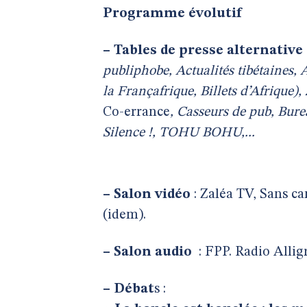
Programme évolutif
–
Tables de presse alternative
publiphobe, Actualités tibétaines,
la Françafrique, Billets d’Afrique),
Co-errance
, Casseurs de pub, Bur
Silence !, TOHU BOHU,...
–
Salon vidéo
: Zaléa TV, Sans ca
(idem).
–
Salon audio
: FPP. Radio Allig
–
Débat
s :