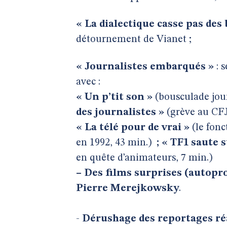
« La dialectique casse pas des 
détournement de Vianet ;
« Journalistes embarqués »
: s
avec :
« Un p’tit son »
(bousculade jour
des journalistes »
(grève au CFJ
« La télé pour de vrai »
(le fonc
en 1992, 43 min.)
; « TF1 saute s
en quête d’animateurs, 7 min.)
–
Des films surprises (autoprod
Pierre Merejkowsky
.
-
Dérushage des reportages ré