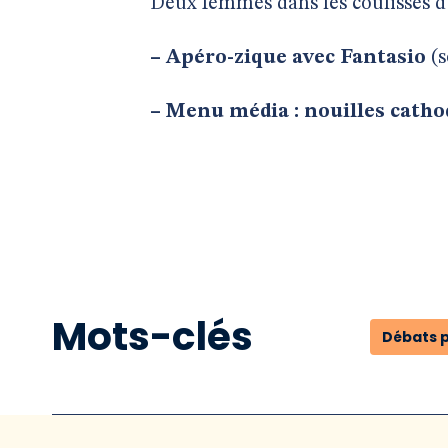
Deux femmes dans les coulisses d’
–
Apéro-zique avec Fantasio
(s
–
Menu média : nouilles catho
Mots-clés
Débats 