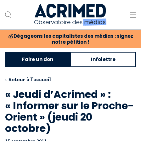
💰
Dégageons les capitalistes des médias : signez
notre pétition !
Notre association
Faire un don
Infolettre
Notre critique des médias
Nos propositions
‹ Retour à l'accueil
« Jeudi d’Acrimed » :
Notre revue
« Informer sur le Proche-
Boutique
Orient » (jeudi 20
octobre)