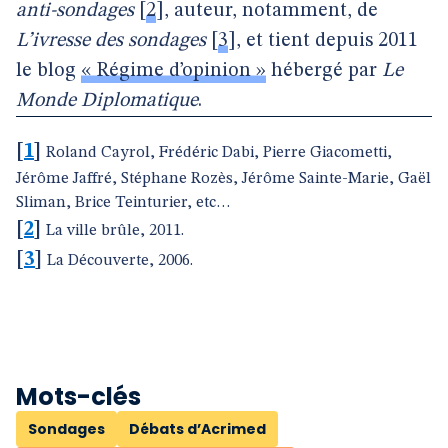
anti-sondages
[
2
]
, auteur, notamment, de
L’ivresse des sondages
[
3
]
, et tient depuis 2011
le blog
« Régime d’opinion »
hébergé par
Le
Monde Diplomatique
.
[
1
]
Roland Cayrol, Frédéric Dabi, Pierre Giacometti,
Jérôme Jaffré, Stéphane Rozès, Jérôme Sainte-Marie, Gaël
Sliman, Brice Teinturier, etc…
[
2
]
La ville brûle, 2011.
[
3
]
La Découverte, 2006.
Mots-clés
Sondages
Débats d’Acrimed