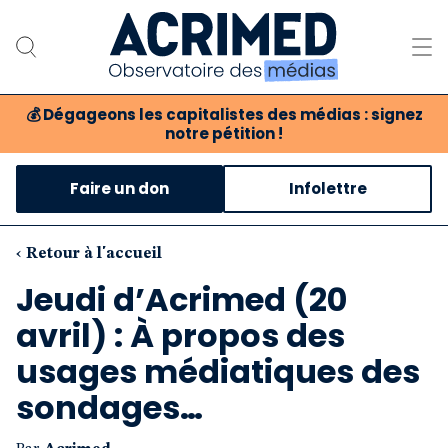
💰
Dégageons les capitalistes des médias : signez
notre pétition !
Notre association
Faire un don
Infolettre
Notre critique des médias
Nos propositions
‹ Retour à l'accueil
Jeudi d’Acrimed (20
Notre revue
avril) : À propos des
Boutique
usages médiatiques des
sondages…