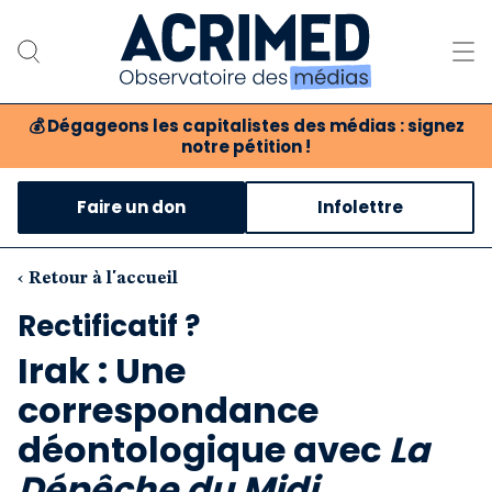
💰
Dégageons les capitalistes des médias : signez
notre pétition !
Notre association
Faire un don
Infolettre
Notre critique des médias
Nos propositions
‹ Retour à l'accueil
Rectificatif ?
Notre revue
Irak : Une
Boutique
correspondance
déontologique avec
La
Dépêche du Midi