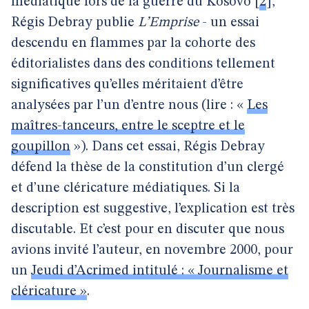
médiatique lors de la guerre du Kosovo
[
2
]
,
Régis Debray publie
L’Emprise
- un essai
descendu en flammes par la cohorte des
éditorialistes dans des conditions tellement
significatives qu’elles méritaient d’être
analysées par l’un d’entre nous (lire : «
Les
maîtres-tanceurs, entre le sceptre et le
goupillon
»). Dans cet essai, Régis Debray
défend la thèse de la constitution d’un clergé
et d’une cléricature médiatiques. Si la
description est suggestive, l’explication est très
discutable. Et c’est pour en discuter que nous
avions invité l’auteur, en novembre 2000, pour
un
Jeudi d’Acrimed intitulé : « Journalisme et
cléricature »
.