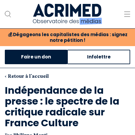
💰
Dégageons les capitalistes des médias : signez
notre pétition !
Notre association
Faire un don
Infolettre
Notre critique des médias
Nos propositions
‹ Retour à l'accueil
Indépendance de la
Notre revue
presse : le spectre de la
Boutique
critique radicale sur
France Culture