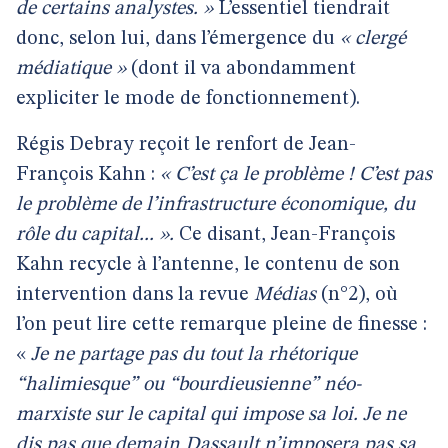
de certains analystes. »
L’essentiel tiendrait
donc, selon lui, dans l’émergence du
« clergé
médiatique »
(dont il va abondamment
expliciter le mode de fonctionnement).
Régis Debray reçoit le renfort de Jean-
François Kahn :
« C’est ça le problème ! C’est pas
le problème de l’infrastructure économique, du
rôle du capital... ».
Ce disant, Jean-François
Kahn recycle à l’antenne, le contenu de son
intervention dans la revue
Médias
(n°2), où
l’on peut lire cette remarque pleine de finesse :
«
Je ne partage pas du tout la rhétorique
“halimiesque” ou “bourdieusienne” néo-
marxiste sur le capital qui impose sa loi. Je ne
dis pas que demain Dassault n’imposera pas sa