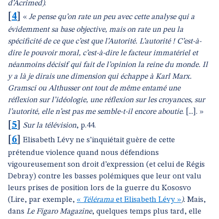
d’Acrimed)
.
[
4
]
«
Je pense qu’on rate un peu avec cette analyse qui a
évidemment sa base objective, mais on rate un peu la
spécificité de ce que c’est que l’Autorité. L’autorité ! C’est-à-
dire le pouvoir moral, c’est-à-dire le facteur immatériel et
néanmoins décisif qui fait de l’opinion la reine du monde. Il
y a là je dirais une dimension qui échappe à Karl Marx.
Gramsci ou Althusser ont tout de même entamé une
réflexion sur l’idéologie, une réflexion sur les croyances, sur
l’autorité, elle n’est pas me semble-t-il encore aboutie
. [...]. »
[
5
]
Sur la télévision
, p.44.
[
6
]
Elisabeth Lévy ne s’inquiétait guère de cette
prétendue violence quand nous défendions
vigoureusement son droit d’expression (et celui de Régis
Debray) contre les basses polémiques que leur ont valu
leurs prises de position lors de la guerre du Kososvo
(Lire, par exemple,
«
Télérama
et Elisabeth Lévy »
).
Mais,
dans
Le Figaro Magazine
, quelques temps plus tard, elle