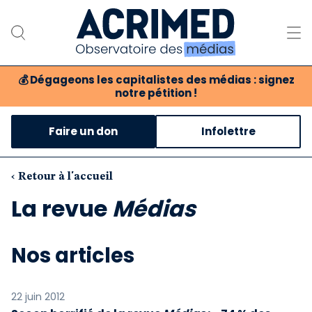
💰
Dégageons les capitalistes des médias : signez
notre pétition !
Notre association
Faire un don
Infolettre
Notre critique des médias
Nos propositions
‹ Retour à l'accueil
La revue
Médias
Notre revue
Boutique
Nos articles
22 juin 2012